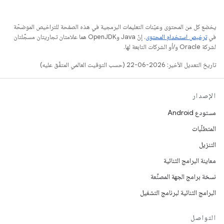
يخضع كل من المحتوى وعيّنات التعليمات البرمجية في هذه الصفحة للتراخيص الموضحّة
في
ترخيص استخدام المحتوى
. إنّ Java وOpenJDK هما علامتان تجاريتان مسجَّلتان
لشركة Oracle و/أو الشركات التابعة لها.
تاريخ التعديل الأخير: 2026-06-22 (حسب التوقيت العالمي المتفَّق عليه)
الإصدار
مستودع Android
المتطلّبات
التنزيل
معاينة البرامج الثنائية
نسخة برامج الجهة المصنِّعة
البرامج الثنائية لبرنامج التشغيل
التواصل