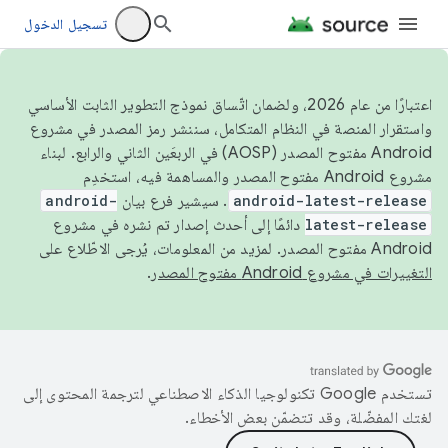
تسجيل الدخول
اعتبارًا من عام 2026، ولضمان اتّساق نموذج التطوير الثابت الأساسي
واستقرار المنصة في النظام المتكامل، سننشر رمز المصدر في مشروع
Android مفتوح المصدر (AOSP) في الربعَين الثاني والرابع. لبناء
مشروع Android مفتوح المصدر والمساهمة فيه، استخدِم
android-latest-release
. سيشير فرع بيان
android-
latest-release
دائمًا إلى أحدث إصدار تم نشره في مشروع
Android مفتوح المصدر. لمزيد من المعلومات، يُرجى الاطّلاع على
التغييرات في مشروع Android مفتوح المصدر
.
تستخدم Google تكنولوجيا الذكاء الاصطناعي لترجمة المحتوى إلى
لغتك المفضّلة، وقد تتضمّن بعض الأخطاء.