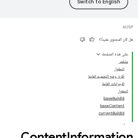
AOSP
هل كان المحتوى مفيدًا؟
على هذه الصفحة
ملخّص
الحقول
طُرق وضع التصميم العامة
الإجراءات العامة
الحقول
baseBuildId
baseContent
currentBuildId
Content
Information