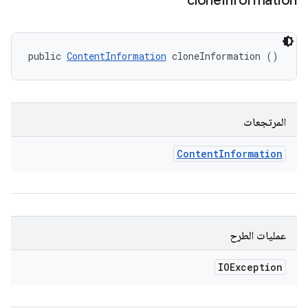
clone
Information
public 
ContentInformation
 cloneInformation ()
المرتجعات
Content
Information
عمليات الطرح
IOException