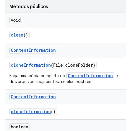
Métodos públicos
void
clean
()
Content
Information
clone
Information
(File clone
Folder)
ContentInformation
Faça uma cópia completa do
e
dos arquivos subjacentes, se eles existirem.
Content
Information
clone
Information
()
boolean