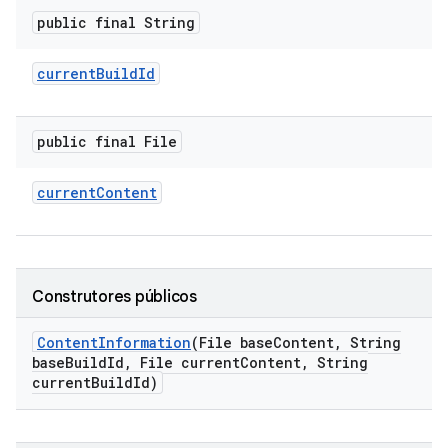
public final String
current
Build
Id
public final File
current
Content
Construtores públicos
Content
Information
(File base
Content
,
String
base
Build
Id
,
File current
Content
,
String
current
Build
Id)