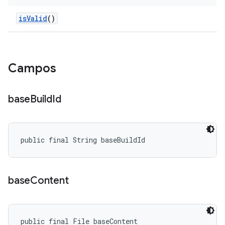
is
Valid
()
Campos
base
Build
Id
public final String baseBuildId
base
Content
public final File baseContent