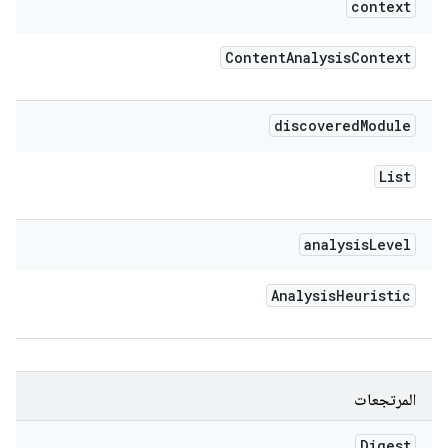
context
Content
Analysis
Context
discovered
Module
List
analysis
Level
Analysis
Heuristic
المرتجعات
Digest