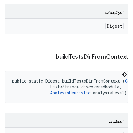
المرتجعات
Digest
build
Tests
Dir
From
Context
public static Digest buildTestsDirFromContext (
Con
                List<String> discoveredModule, 

AnalysisHeuristic
 analysisLevel)
المعلَمات