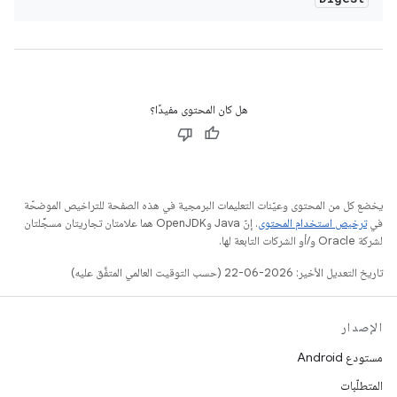
هل كان المحتوى مفيدًا؟
يخضع كل من المحتوى وعيّنات التعليمات البرمجية في هذه الصفحة للتراخيص الموضحّة
في
ترخيص استخدام المحتوى
. إنّ Java وOpenJDK هما علامتان تجاريتان مسجَّلتان
لشركة Oracle و/أو الشركات التابعة لها.
تاريخ التعديل الأخير: 2026-06-22 (حسب التوقيت العالمي المتفَّق عليه)
الإصدار
مستودع Android
المتطلّبات