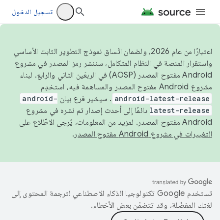
تسجيل الدخول
اعتبارًا من عام 2026، ولضمان اتّساق نموذج التطوير الثابت الأساسي
واستقرار المنصة في النظام المتكامل، سننشر رمز المصدر في مشروع
Android مفتوح المصدر (AOSP) في الربعَين الثاني والرابع. لبناء
مشروع Android مفتوح المصدر والمساهمة فيه، استخدِم
android-latest-release
. سيشير فرع بيان
android-
latest-release
دائمًا إلى أحدث إصدار تم نشره في مشروع
Android مفتوح المصدر. لمزيد من المعلومات، يُرجى الاطّلاع على
التغييرات في مشروع Android مفتوح المصدر
.
تستخدم Google تكنولوجيا الذكاء الاصطناعي لترجمة المحتوى إلى
لغتك المفضّلة، وقد تتضمّن بعض الأخطاء.