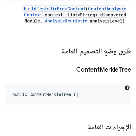
build
Tests
Dir
From
Context
(
Content
Analysis
Context
context
,
List<String> discovered
Module
,
Analysis
Heuristic
analysis
Level)
طُرق وضع التصميم العامة
Content
Merkle
Tree
public ContentMerkleTree ()
الإجراءات العامة