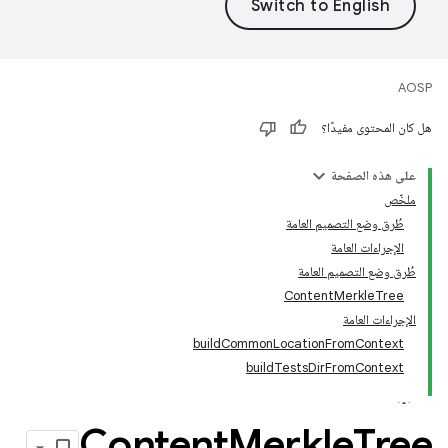
AOSP
هل كان المحتوى مفيدًا؟
على هذه الصفحة
ملخّص
طُرق وضع التصميم العامة
الإجراءات العامة
طُرق وضع التصميم العامة
ContentMerkleTree
الإجراءات العامة
buildCommonLocationFromContext
buildTestsDirFromContext
Content
Merkle
Tree