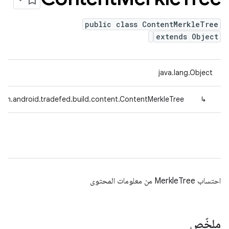
public class ContentMerkleTree
extends Object
java.lang.Object
com.android.tradefed.build.content.ContentMerkleTree
↳
احتساب MerkleTree من معلومات المحتوى
ملخّص