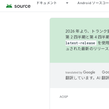
ドキュメント
Android ソース
2026 年より、トラ
第 2 四半期と第 4 四
latest-release
を使用
ュされた最新のリリース
Go
翻訳しています。AI 
AOSP