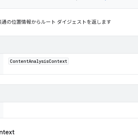
共通の位置情報からルート ダイジェストを返します
Content
Analysis
Context
ntext