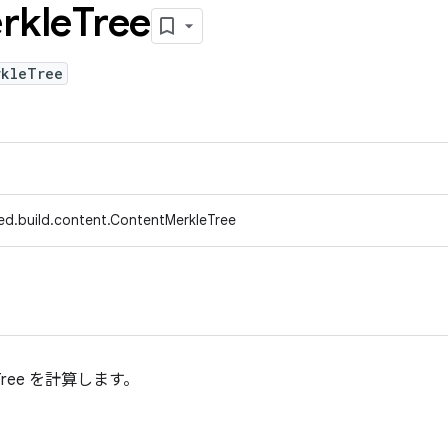
rkle
Tree
rkleTree
ed.build.content.ContentMerkleTree
Tree を計算します。