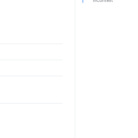
mContext