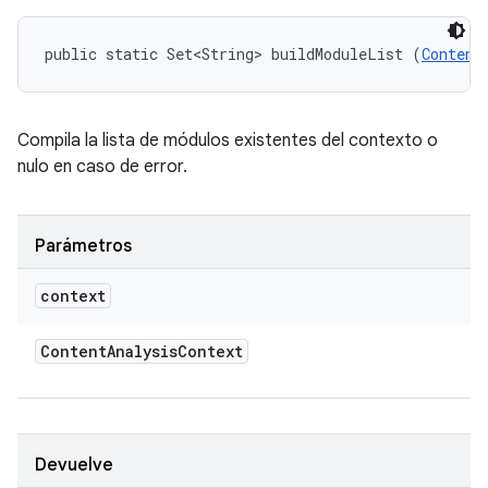
public static Set<String> buildModuleList (
Content
Compila la lista de módulos existentes del contexto o
nulo en caso de error.
Parámetros
context
Content
Analysis
Context
Devuelve