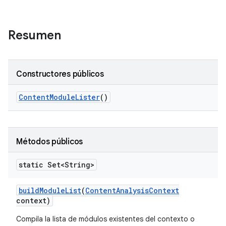
Resumen
Constructores públicos
Content
Module
Lister
()
Métodos públicos
static Set<String>
build
Module
List
(
Content
Analysis
Context
context)
Compila la lista de módulos existentes del contexto o