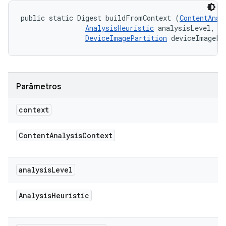
public static Digest buildFromContext (
ContentAnal
AnalysisHeuristic
 analysisLevel, 

DeviceImagePartition
 deviceImagePa
Parâmetros
context
Content
Analysis
Context
analysis
Level
Analysis
Heuristic