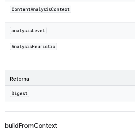
Content
Analysis
Context
analysis
Level
Analysis
Heuristic
Retorna
Digest
build
From
Context