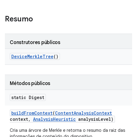
Resumo
Construtores públicos
Device
Merkle
Tree
()
Métodos públicos
static Digest
build
From
Context
(
Content
Analysis
Context
context
,
Analysis
Heuristic
analysis
Level)
Cria uma árvore de Merkle e retorna o resumo da raiz das
informações de conteúdo do dispositivo.