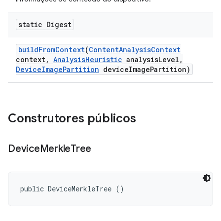
static Digest
build
From
Context
(
Content
Analysis
Context
context
,
Analysis
Heuristic
analysis
Level
,
Device
Image
Partition
device
Image
Partition)
Construtores públicos
Device
Merkle
Tree
public DeviceMerkleTree ()