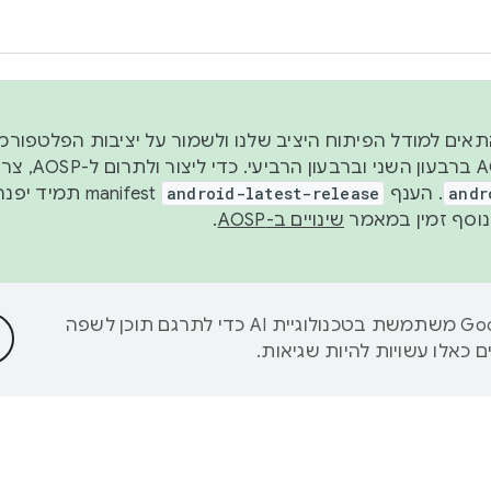
 2026, כדי להתאים למודל הפיתוח היציב שלנו ולשמור על יציבות הפלט
נפרסם קוד מקור ב-AOSP 
andr
. הענף
android-latest-release
manifest תמי
שינויים ב-AOSP
.
‫Google משתמשת בטכנולוגיית AI כדי לתרגם תוכן לשפה
 כאלו עשויות להיות שגיאות.