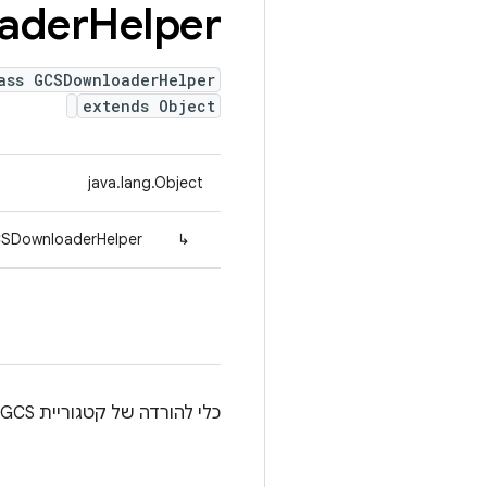
ader
Helper
ass GCSDownloaderHelper
extends Object
java.lang.Object
GCSDownloaderHelper
↳
כלי להורדה של קטגוריית GCS שמטפל בשמירת נתונים במטמון ובפתרון של ההגדרה הגלובלית.