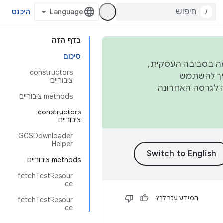
/
היכנס
בדף הזה
סיכום
פורמה בסביבה העסקית,
‫constructors
ברבעון השני וברבעון הרביעי. כדי ליצור ולתרום ל-AOSP, צריך להשתמש
ציבוריים
ד יפנה לגרסה האחרונה
‫methods ציבוריים
‫constructors
ציבוריים
GCSDownloader
Helper
‫methods ציבוריים
fetchTestResour
ce
המידע עזר לך?
fetchTestResour
ce