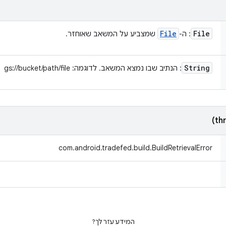
File
File
: ה-
שמצביע על המשאב שאוחזר.
String
: הנתיב שבו נמצא המשאב. לדוגמה: gs://bucket/path/file
com.android.tradefed.build.BuildRetrievalError
המידע עזר לך?