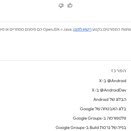
ישיונות המפורטים בקטע
רישיון לתוכן
המרכז
‫‎@Android ב-X
‫‎@AndroidDev ב-X
הבלוג של Android
בלוג האבטחה של Google
פלטפורמה ב-Google Groups
בנייה של גרסת Build ב-Google Groups