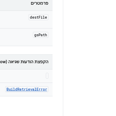
פרמטרים
dest
File
gs
Path
הקפצת הודעות שגיאה (throw)
Build
Retrieval
Error