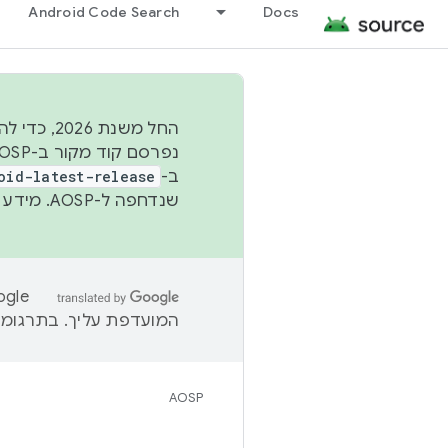
Android Code Search
Docs
החל משנת
ב-
oid-latest-release
שנדחפה ל-AOSP. מידע נוסף זמין במאמר
המועדפת עליך. בתרגומים
AOSP