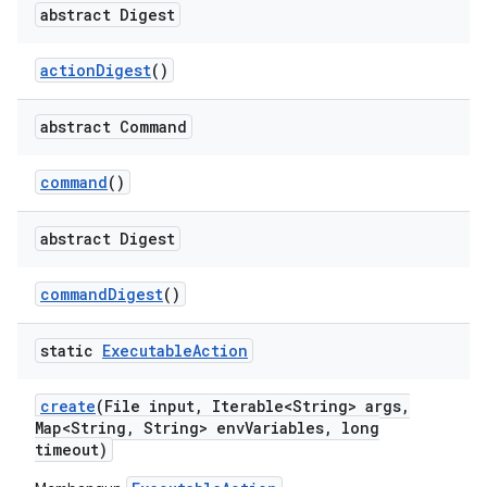
abstract Digest
action
Digest
()
abstract Command
command
()
abstract Digest
command
Digest
()
static
Executable
Action
create
(File input
,
Iterable<String> args
,
Map<String
,
String> env
Variables
,
long
timeout)