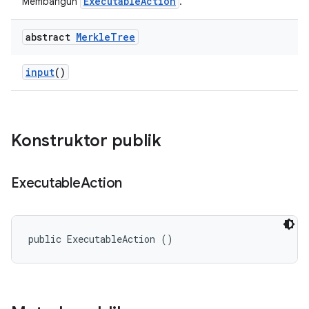
ExecutableAction
Membangun
.
abstract
Merkle
Tree
input
()
Konstruktor publik
Executable
Action
public ExecutableAction ()