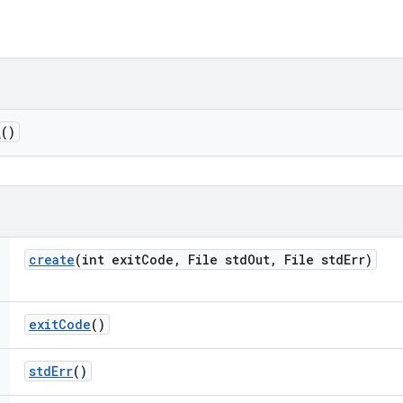
t
()
create
(int exit
Code
,
File std
Out
,
File std
Err)
exit
Code
()
std
Err
()