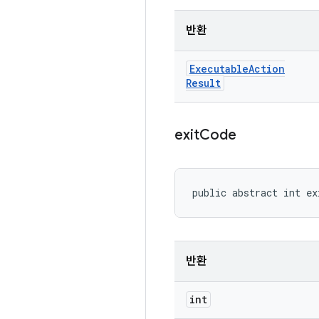
반환
Executable
Action
Result
exit
Code
public abstract int ex
반환
int