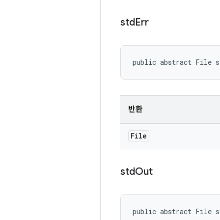
std
Err
public abstract File 
반환
File
std
Out
public abstract File 