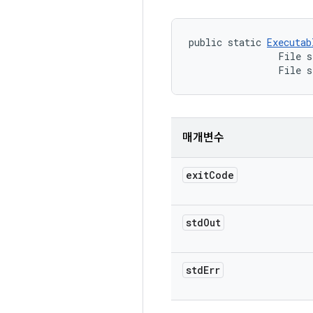
public static 
Executab
                File s
                File s
매개변수
exit
Code
std
Out
std
Err