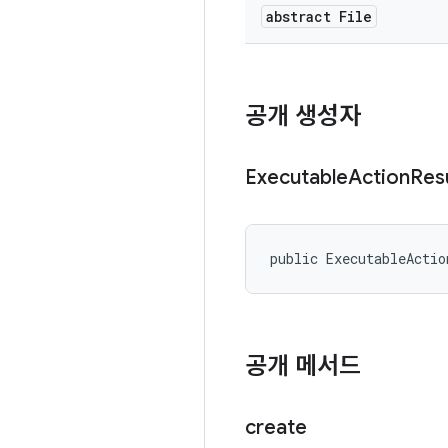
abstract File
공개 생성자
Executable
Action
Res
public ExecutableActio
공개 메서드
create