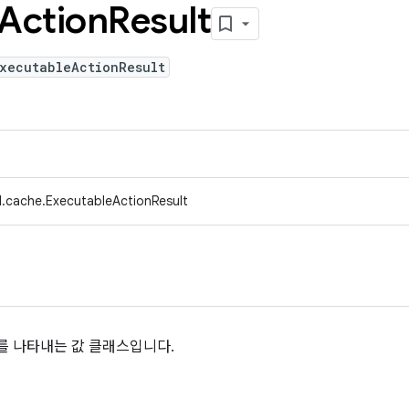
Action
Result
ExecutableActionResult
.cache.ExecutableActionResult
를 나타내는 값 클래스입니다.