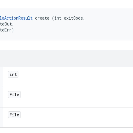
leActionResult
 create (int exitCode, 

tdOut, 

tdErr)
int
File
File