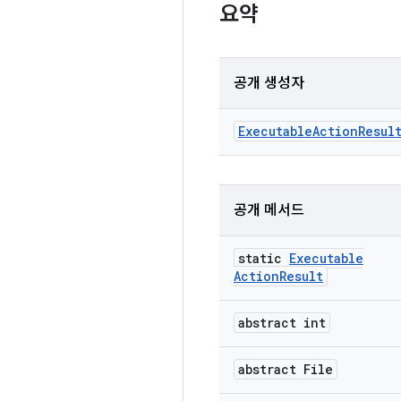
요약
공개 생성자
Executable
Action
Resul
공개 메서드
static
Executable
Action
Result
abstract int
abstract File