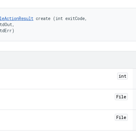
leActionResult
 create (int exitCode, 

tdOut, 

tdErr)
int
File
File