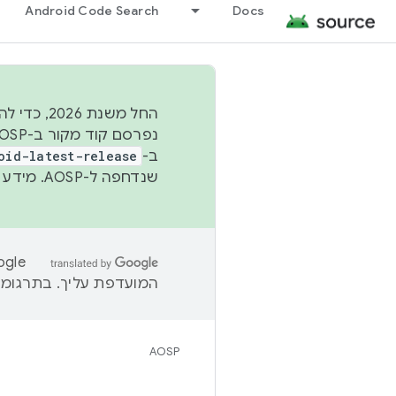
Android Code Search
Docs
החל משנת
ב-
oid-latest-release
שנדחפה ל-AOSP. מידע נוסף זמין במאמר
המועדפת עליך. בתרגומים
AOSP