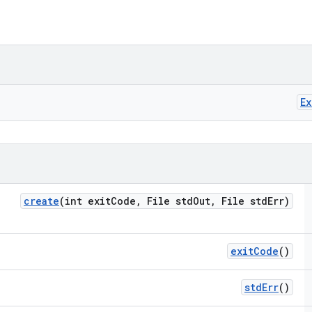
Ex
create
(int exit
Code
,
File std
Out
,
File std
Err)
exit
Code
()
std
Err
()