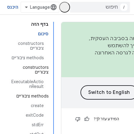
/
היכנס
בדף הזה
סיכום
פורמה בסביבה העסקית,
‫constructors
ברבעון השני וברבעון הרביעי. כדי ליצור ולתרום ל-AOSP, צריך להשתמש
ציבוריים
ד יפנה לגרסה האחרונה
‫methods ציבוריים
‫constructors
ציבוריים
ExecutableActio
nResult
‫methods ציבוריים
create
exitCode
המידע עזר לך?
stdErr