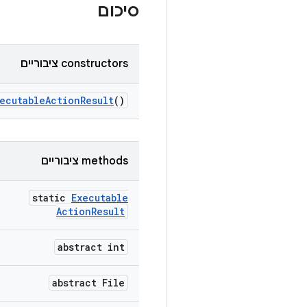
סיכום
‫constructors ציבוריים
ecutable
Action
Result
()
‫methods ציבוריים
static
Executable
Action
Result
abstract int
abstract File