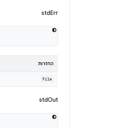
std
Err
החזרות
File
std
Out