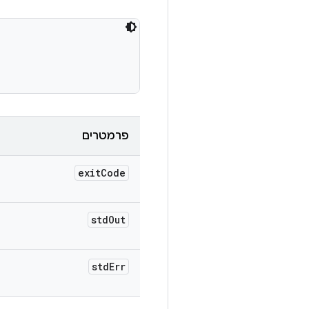
פרמטרים
exit
Code
std
Out
std
Err