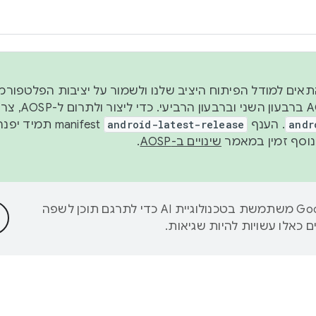
 2026, כדי להתאים למודל הפיתוח היציב שלנו ולשמור על יציבות הפלט
נפרסם קוד מקור ב-AOSP 
andr
. הענף
android-latest-release
manifest תמי
שינויים ב-AOSP
.
‫Google משתמשת בטכנולוגיית AI כדי לתרגם תוכן לשפה
 כאלו עשויות להיות שגיאות.