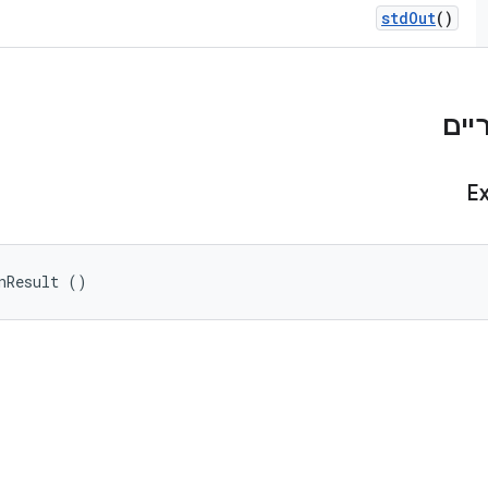
std
Out
()
E
nResult ()