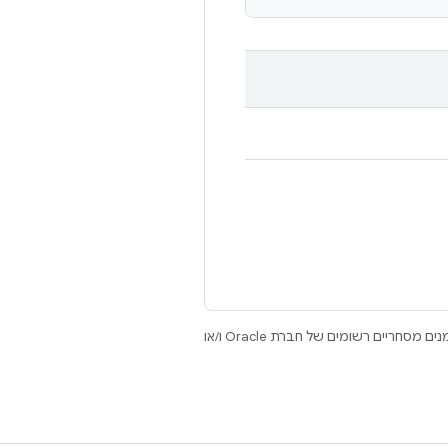
.‏ Java ו-OpenJDK הם סימנים מסחריים או סימנים מסחריים רשומים של חברת Oracle ו/או