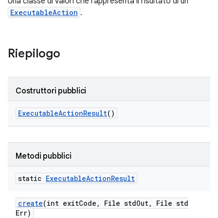
Una classe di valori che rappresenta il risultato di un
ExecutableAction
.
Riepilogo
Costruttori pubblici
Executable
Action
Result
()
Metodi pubblici
static
Executable
Action
Result
create
(int exit
Code
,
File std
Out
,
File std
Err)