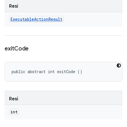
Resi
Executable
Action
Result
exit
Code
public abstract int exitCode ()
Resi
int