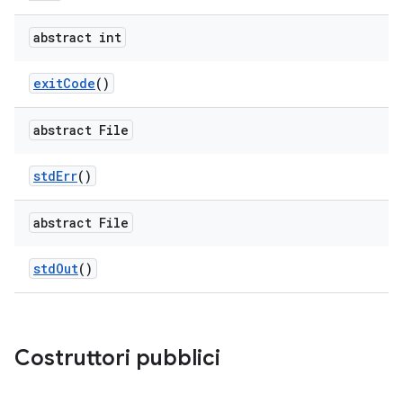
abstract int
exit
Code
()
abstract File
std
Err
()
abstract File
std
Out
()
Costruttori pubblici