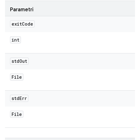
Parametri
exit
Code
int
std
Out
File
std
Err
File