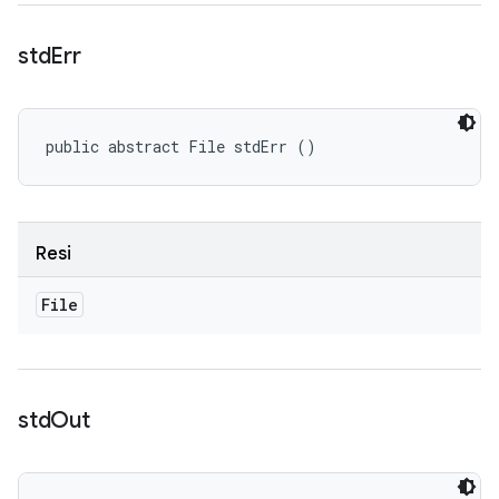
std
Err
public abstract File stdErr ()
Resi
File
std
Out