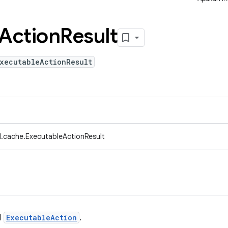
Action
Result
ExecutableActionResult
.cache.ExecutableActionResult
il
ExecutableAction
.