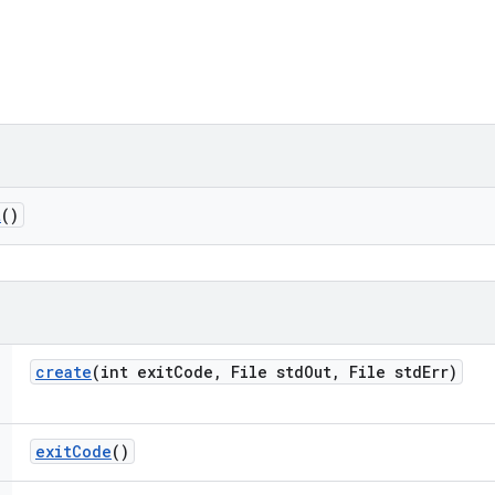
t
()
create
(int exit
Code
,
File std
Out
,
File std
Err)
exit
Code
()