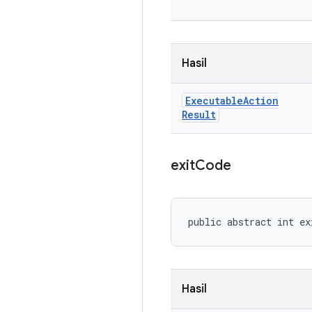
Hasil
Executable
Action
Result
exit
Code
public abstract int ex
Hasil