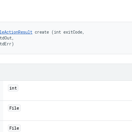
leActionResult
 create (int exitCode, 

tdOut, 

tdErr)
int
File
File