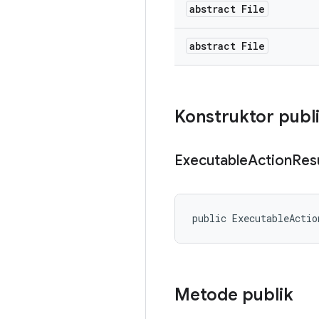
abstract File
abstract File
Konstruktor publ
Executable
Action
Res
public ExecutableActio
Metode publik