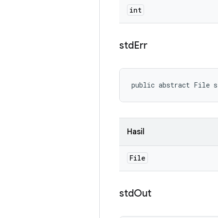
int
std
Err
public abstract File 
Hasil
File
std
Out