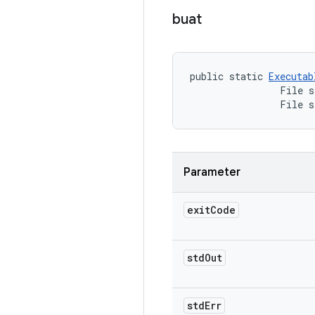
buat
public static 
Executab
                File s
                File s
Parameter
exit
Code
std
Out
std
Err