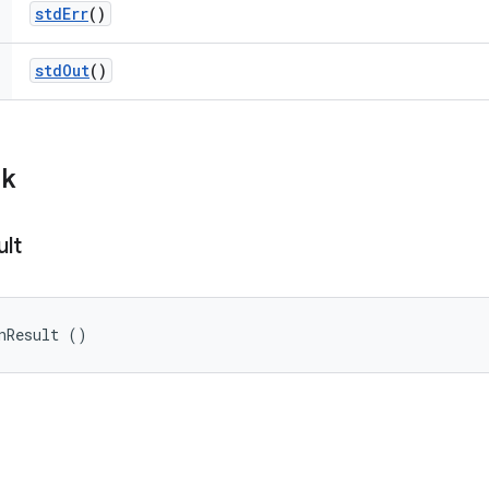
std
Err
()
std
Out
()
ik
ult
nResult ()