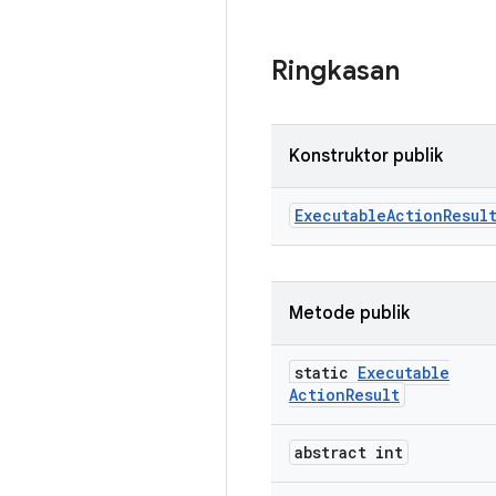
Ringkasan
Konstruktor publik
Executable
Action
Resul
Metode publik
static
Executable
Action
Result
abstract int