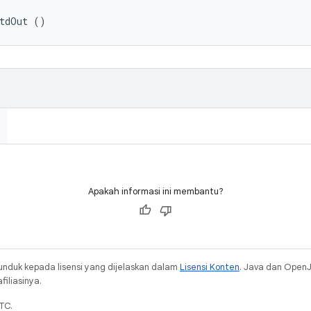
stdOut ()
Apakah informasi ini membantu?
unduk kepada lisensi yang dijelaskan dalam
Lisensi Konten
. Java dan Open
iliasinya.
TC.