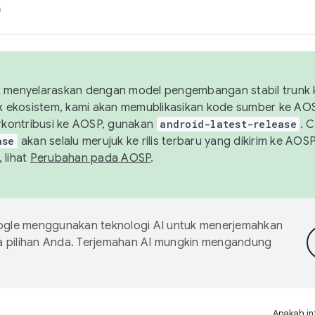
h
uk menyelaraskan dengan model pengembangan stabil trunk
tuk ekosistem, kami akan memublikasikan kode sumber ke A
kontribusi ke AOSP, gunakan
android-latest-release
. 
ase
akan selalu merujuk ke rilis terbaru yang dikirim ke AO
 lihat
Perubahan pada AOSP
.
gle menggunakan teknologi AI untuk menerjemahkan
a pilihan Anda. Terjemahan AI mungkin mengandung
Apakah in