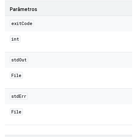
Parâmetros
exit
Code
int
std
Out
File
std
Err
File