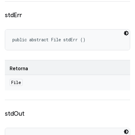
std
Err
public abstract File stdErr ()
Retorna
File
std
Out