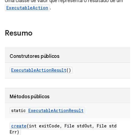
Uma classe de valor que representa o resultado de um
ExecutableAction
.
Resumo
Construtores públicos
Executable
Action
Result
()
Métodos públicos
static
Executable
Action
Result
create
(int exit
Code
,
File std
Out
,
File std
Err)