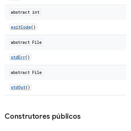
abstract int
exit
Code
()
abstract File
std
Err
()
abstract File
std
Out
()
Construtores públicos