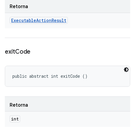
Retorna
Executable
Action
Result
exit
Code
public abstract int exitCode ()
Retorna
int