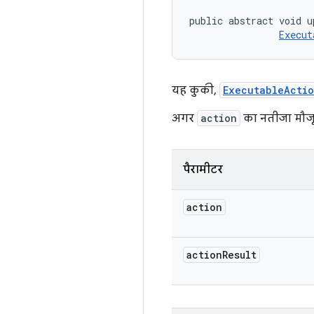
public abstract void u
Execut
यह कुकी,
ExecutableActi
अगर
action
का नतीजा मौजूद
पैरामीटर
action
action
Result