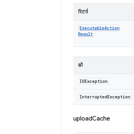
रिटर्न
Executable
Action
Result
थ्रो
IOException
Interrupted
Exception
upload
Cache