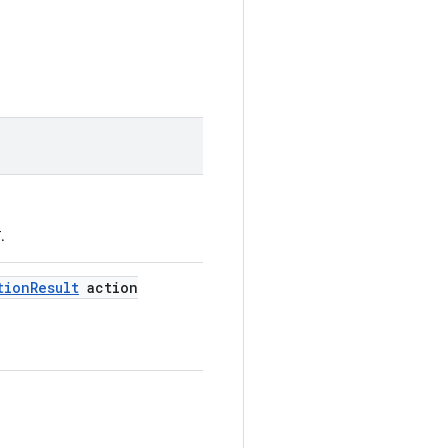
.
tion
Result
action