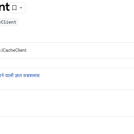
nt
eClient
.ICacheClient
ने वाली ज्ञात सबक्लास