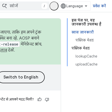
/
प्रवेश करें
इस पेज पर, यह
जानकारी उपलब्ध है
जाएगा, ताकि हम अपने ट्रंक
खास जानकारी
स्थिर बना रहे. AOSP बनाने
पब्लिक मेथड
t-release
मेनिफ़ेस्ट ब्रांच,
पब्लिक मेथड
दलाव
देखें.
lookupCache
uploadCache
न्टेंट से आपको मदद मिली?