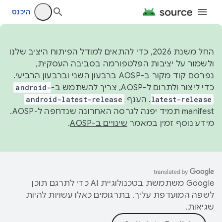
היכנס
החל משנת 2026, כדי להתאים למודל הפיתוח היציב שלנו
ולשמור על יציבות הפלטפורמה בסביבה העסקית,
נפרסם קוד מקור ב-AOSP ברבעון השני וברבעון הרביעי.
כדי ליצור ולתרום ל-AOSP, צריך להשתמש ב-
android-
latest-release
. הענף
android-latest-release
manifest תמיד יפנה לגרסה האחרונה שנדחפה ל-AOSP.
מידע נוסף זמין במאמר
שינויים ב-AOSP
.
‫Google משתמשת בטכנולוגיית AI כדי לתרגם תוכן
לשפה המועדפת עליך. בתרגומים כאלו עשויות להיות
שגיאות.