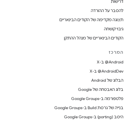
דרישות
להסבר על ההורדה
תצוגה מקדימה של הקודים הבינאריים
גיבוי קושחה
הקודים הבינאריים של מנהל ההתקן
המרכז
‫‎@Android ב-X
‫‎@AndroidDev ב-X
הבלוג של Android
בלוג האבטחה של Google
פלטפורמה ב-Google Groups
בנייה של גרסת Build ב-Google Groups
היסב (porting) ב-Google Groups