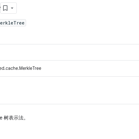
e
MerkleTree
ed.cache.MerkleTree
kle 树表示法。