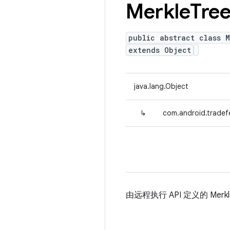
Merkle
Tre
public abstract class 
extends Object
java.lang.Object
↳
com.android.tradef
由远程执行 API 定义的 Mer