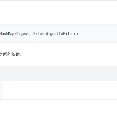
dHashMap<Digest, File> digestToFile ()
文件之间的映射。