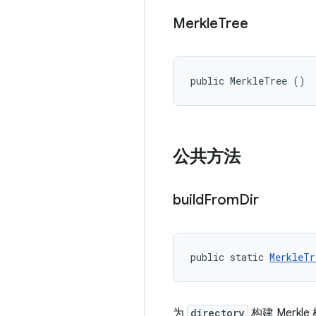
Merkle
Tree
public MerkleTree ()
公共方法
build
From
Dir
public static 
MerkleTr
为
directory
构建 Merkle