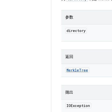
参数
directory
返回
Merkle
Tree
抛出
IOException