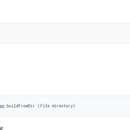
ee
 buildFromDir (File directory)
 树。