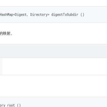
HashMap<Digest, Directory> digestToSubdir ()
录的映射。
ory root ()