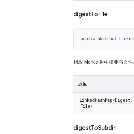
digest
To
File
public abstract Linke
相应 Merkle 树中摘要与
返回
Linked
Hash
Map<Digest
,
File>
digest
To
Subdir