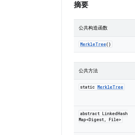
摘要
公共构造函数
Merkle
Tree
()
公共方法
static
Merkle
Tree
abstract Linked
Hash
Map<Digest
,
File>