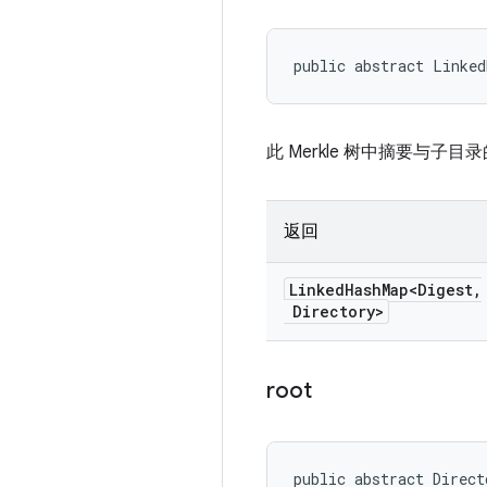
public abstract Linked
此 Merkle 树中摘要与子目
返回
Linked
Hash
Map<Digest
,
Directory>
root
public abstract Direct