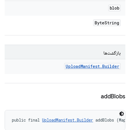
blob
Byte
String
بازگشت‌ها
Upload
Manifest
.
Builder
add
Blobs
public final 
UploadManifest.Builder
 addBlobs (Map<