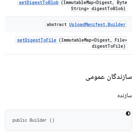
set
Digest
To
Blob
(Immutable
Map<Digest
,
Byte
String> digest
To
Blob)
abstract
Upload
Manifest
.
Builder
set
Digest
To
File
(Immutable
Map<Digest
,
File>
digest
To
File)
سازندگان عمومی
سازنده
public Builder ()