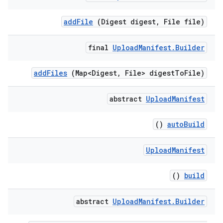
add
File
(Digest digest
,
File file)
final
Upload
Manifest
.
Builder
add
Files
(Map<Digest
,
File> digest
To
File)
abstract
Upload
Manifest
()
auto
Build
Upload
Manifest
()
build
abstract
Upload
Manifest
.
Builder