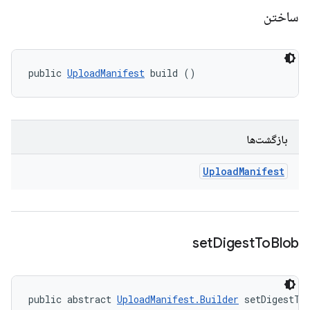
ساختن
public 
UploadManifest
 build ()
بازگشت‌ها
Upload
Manifest
set
Digest
To
Blob
public abstract 
UploadManifest.Builder
 setDigestTo