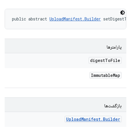
public abstract 
UploadManifest.Builder
 setDigestTo
پارامترها
digest
To
File
Immutable
Map
بازگشت‌ها
Upload
Manifest
.
Builder