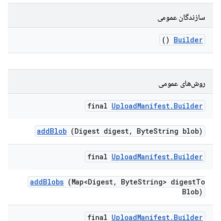
سازندگان عمومی
()
Builder
روش‌های عمومی
final
Upload
Manifest
.
Builder
add
Blob
(Digest digest
,
Byte
String blob)
final
Upload
Manifest
.
Builder
add
Blobs
(Map<Digest
,
Byte
String> digest
To
Blob)
final
Upload
Manifest
.
Builder