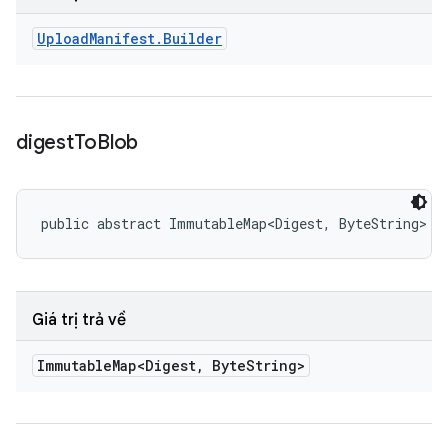
Upload
Manifest
.
Builder
digest
To
Blob
public abstract ImmutableMap<Digest, ByteString> d
Giá trị trả về
Immutable
Map<Digest
,
Byte
String>