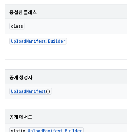
중첩된 클래스
class
Upload
Manifest
.
Builder
공개 생성자
Upload
Manifest
()
공개 메서드
static
Upload
Manifest
.
Builder