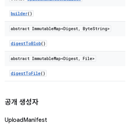
builder
()
abstract Immutable
Map<Digest
,
Byte
String>
digest
To
Blob
()
abstract Immutable
Map<Digest
,
File>
digest
To
File
()
공개 생성자
Upload
Manifest