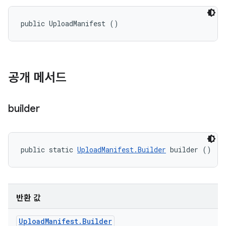
public UploadManifest ()
공개 메서드
builder
public static 
UploadManifest.Builder
 builder ()
반환 값
Upload
Manifest
.
Builder