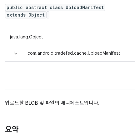
public abstract class UploadManifest
extends Object
java.lang.Object
↳
com.android.tradefed.cache.UploadManifest
업로드할 BLOB 및 파일의 매니페스트입니다.
요약