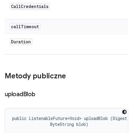
Call
Credentials
call
Timeout
Duration
Metody publiczne
upload
Blob
public ListenableFuture<Void> uploadBlob (Digest di
                ByteString blob)