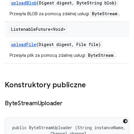
upload
Blob
(Digest digest
,
Byte
String blob)
ByteStream
Przesyła BLOB za pomocą zdalnej usługi
.
Listenable
Future<Void>
upload
File
(Digest digest
,
File file)
ByteStream
Przesyła plik za pomocą zdalnej usługi
.
Konstruktory publiczne
Byte
Stream
Uploader
public ByteStreamUploader (String instanceName, 

                Channel channel, 
