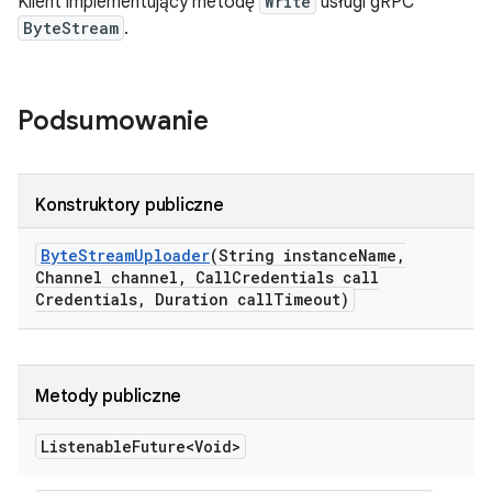
Klient implementujący metodę
Write
usługi gRPC
ByteStream
.
Podsumowanie
Konstruktory publiczne
Byte
Stream
Uploader
(String instance
Name
,
Channel channel
,
Call
Credentials call
Credentials
,
Duration call
Timeout)
Metody publiczne
Listenable
Future<Void>