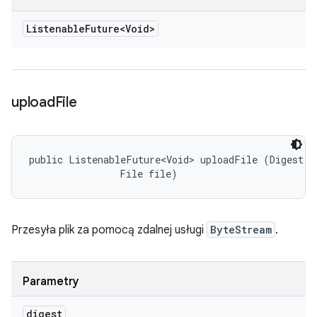
Listenable
Future<Void>
upload
File
public ListenableFuture<Void> uploadFile (Digest di
                File file)
Przesyła plik za pomocą zdalnej usługi
ByteStream
.
Parametry
digest