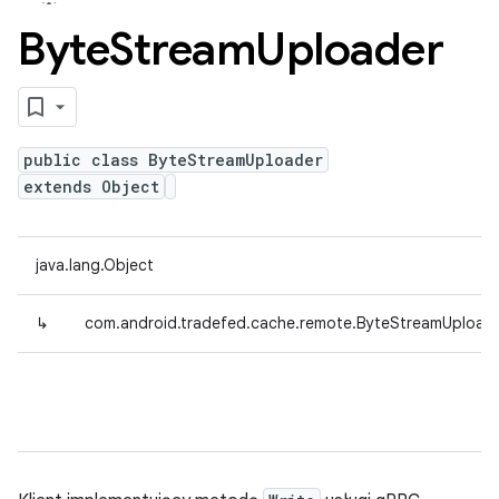
Byte
Stream
Uploader
public class ByteStreamUploader
extends Object
java.lang.Object
↳
com.android.tradefed.cache.remote.ByteStreamUpload