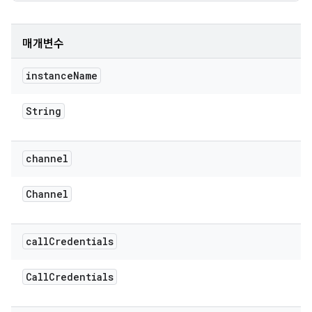
매개변수
instance
Name
String
channel
Channel
call
Credentials
Call
Credentials