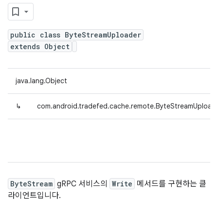
public class ByteStreamUploader
extends Object
java.lang.Object
↳
com.android.tradefed.cache.remote.ByteStreamUpload
ByteStream
gRPC 서비스의
Write
메서드를 구현하는 클
라이언트입니다.