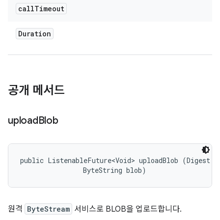
call
Timeout
Duration
공개 메서드
upload
Blob
public ListenableFuture<Void> uploadBlob (Digest di
                ByteString blob)
원격
ByteStream
서비스로 BLOB을 업로드합니다.