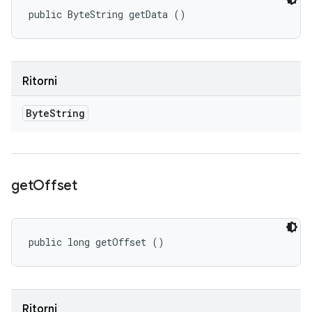
public ByteString getData ()
Ritorni
Byte
String
get
Offset
public long getOffset ()
Ritorni