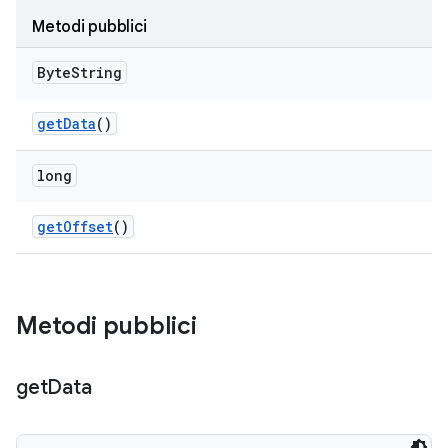
Metodi pubblici
Byte
String
get
Data
()
long
get
Offset
()
Metodi pubblici
get
Data