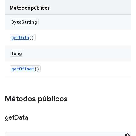
Métodos públicos
Byte
String
get
Data
()
long
get
Offset
()
Métodos públicos
get
Data