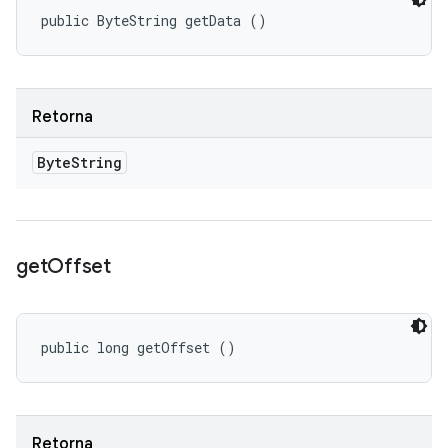
public ByteString getData ()
Retorna
Byte
String
get
Offset
public long getOffset ()
Retorna