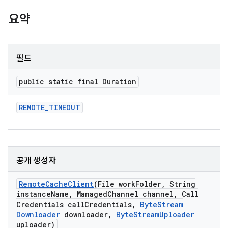
요약
필드
public static final Duration
REMOTE
_
TIMEOUT
공개 생성자
Remote
Cache
Client
(File work
Folder
,
String
instance
Name
,
Managed
Channel channel
,
Call
Credentials call
Credentials
,
Byte
Stream
Downloader
downloader
,
Byte
Stream
Uploader
uploader)