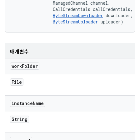
                ManagedChannel channel, 

                CallCredentials callCredentials, 

ByteStreamDownloader
 downloader, 

ByteStreamUploader
 uploader)
매개변수
work
Folder
File
instance
Name
String