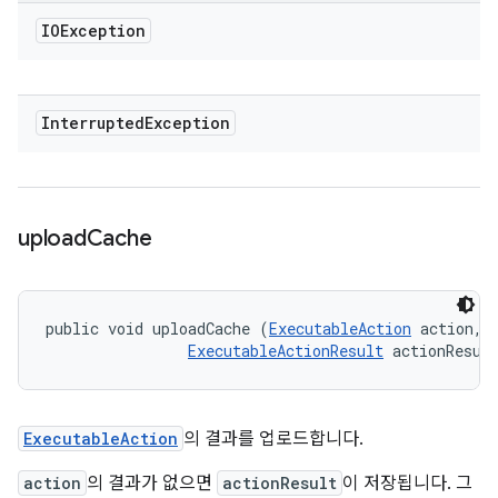
IOException
Interrupted
Exception
upload
Cache
public void uploadCache (
ExecutableAction
 action, 

ExecutableActionResult
 actionResul
ExecutableAction
의 결과를 업로드합니다.
action
의 결과가 없으면
actionResult
이 저장됩니다. 그