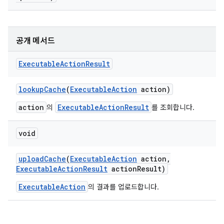
공개 메서드
Executable
Action
Result
lookup
Cache
(
Executable
Action
action)
action
ExecutableActionResult
의
를 조회합니다.
void
upload
Cache
(
Executable
Action
action
,
Executable
Action
Result
action
Result)
ExecutableAction
의 결과를 업로드합니다.