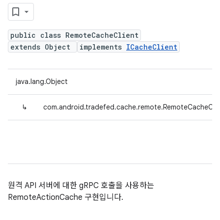
public class RemoteCacheClient
extends Object
implements
ICacheClient
java.lang.Object
↳
com.android.tradefed.cache.remote.RemoteCacheClie
원격 API 서버에 대한 gRPC 호출을 사용하는
RemoteActionCache 구현입니다.