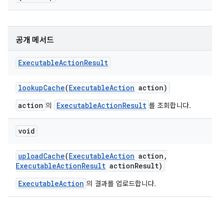
공개 메서드
Executable
Action
Result
lookup
Cache
(
Executable
Action
action)
action
ExecutableActionResult
의
를 조회합니다.
void
upload
Cache
(
Executable
Action
action
,
Executable
Action
Result
action
Result)
ExecutableAction
의 결과를 업로드합니다.