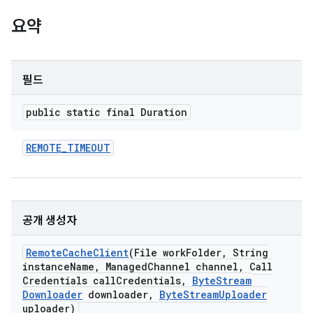
요약
필드
public static final Duration
REMOTE
_
TIMEOUT
공개 생성자
Remote
Cache
Client
(File work
Folder
,
String
instance
Name
,
Managed
Channel channel
,
Call
Credentials call
Credentials
,
Byte
Stream
Downloader
downloader
,
Byte
Stream
Uploader
uploader)