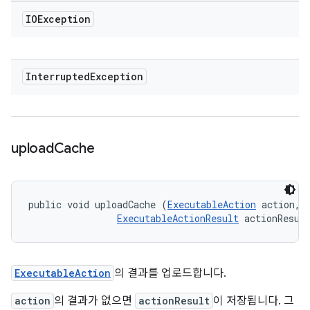
IOException
Interrupted
Exception
upload
Cache
public void uploadCache (
ExecutableAction
 action, 

ExecutableActionResult
 actionResul
ExecutableAction
의 결과를 업로드합니다.
action
의 결과가 없으면
actionResult
이 저장됩니다. 그