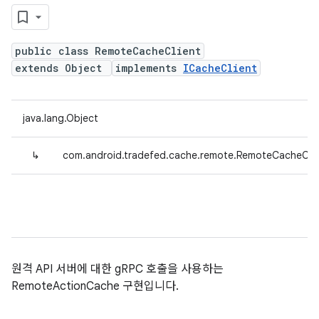
public class RemoteCacheClient
extends Object
implements
ICacheClient
java.lang.Object
↳
com.android.tradefed.cache.remote.RemoteCacheClie
원격 API 서버에 대한 gRPC 호출을 사용하는
RemoteActionCache 구현입니다.