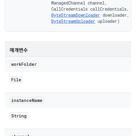
                ManagedChannel channel, 

                CallCredentials callCredentials, 

ByteStreamDownloader
 downloader, 

ByteStreamUploader
 uploader)
매개변수
work
Folder
File
instance
Name
String