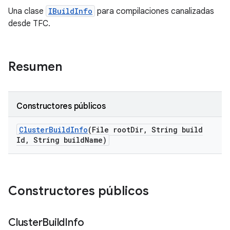
Una clase
IBuildInfo
para compilaciones canalizadas
desde TFC.
Resumen
Constructores públicos
Cluster
Build
Info
(File root
Dir
,
String build
Id
,
String build
Name)
Constructores públicos
Cluster
Build
Info