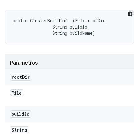
public ClusterBuildInfo (File rootDir, 

                String buildId, 

                String buildName)
Parámetros
root
Dir
File
build
Id
String