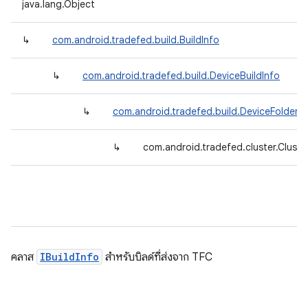
java.lang.Object
↳
com.android.tradefed.build.BuildInfo
↳
com.android.tradefed.build.DeviceBuildInfo
↳
com.android.tradefed.build.DeviceFolderBu
↳
com.android.tradefed.cluster.Cluste
คลาส
IBuildInfo
สำหรับบิลด์ที่ส่งจาก TFC