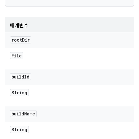
매개변수
root
Dir
File
build
Id
String
build
Name
String