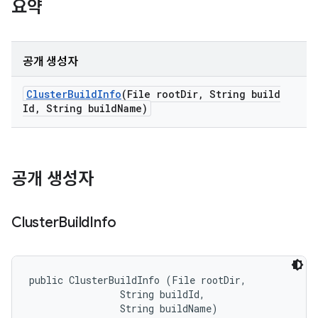
요약
공개 생성자
Cluster
Build
Info
(File root
Dir
,
String build
Id
,
String build
Name)
공개 생성자
Cluster
Build
Info
public ClusterBuildInfo (File rootDir, 

                String buildId, 

                String buildName)