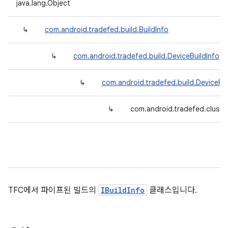
java.lang.Object
↳
com.android.tradefed.build.BuildInfo
↳
com.android.tradefed.build.DeviceBuildInfo
↳
com.android.tradefed.build.DeviceFol
↳
com.android.tradefed.cluster
TFC에서 파이프된 빌드의
IBuildInfo
클래스입니다.