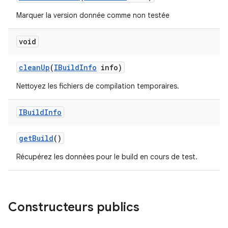
Marquer la version donnée comme non testée
void
clean
Up
(
IBuild
Info
info)
Nettoyez les fichiers de compilation temporaires.
IBuild
Info
get
Build
()
Récupérez les données pour le build en cours de test.
Constructeurs publics