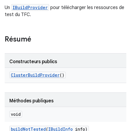
Un
IBuildProvider
pour télécharger les ressources de
test du TFC.
Résumé
Constructeurs publics
Cluster
Build
Provider
()
Méthodes publiques
void
build
Not
Tested
(
IBuild
Info
info)