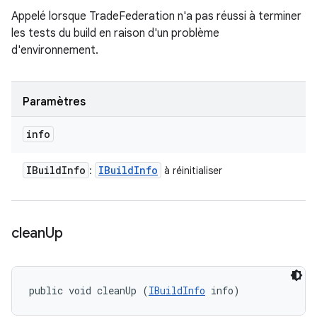
Appelé lorsque TradeFederation n'a pas réussi à terminer
les tests du build en raison d'un problème
d'environnement.
Paramètres
info
IBuild
Info
IBuild
Info
:
à réinitialiser
clean
Up
public void cleanUp (
IBuildInfo
 info)