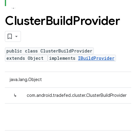
Cluster
Build
Provider
public class ClusterBuildProvider
extends Object
implements
IBuildProvider
java.lang.Object
↳
com.android.tradefed.cluster.ClusterBuildProvider