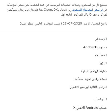
يخضع كل من المحتوى وعيّنات التعليمات البرمجية في هذه الصفحة للتراخيص الموضحّة
في
ترخيص استخدام المحتوى
. إنّ Java وOpenJDK هما علامتان تجاريتان مسجَّلتان
لشركة Oracle و/أو الشركات التابعة لها.
تاريخ التعديل الأخير: 2025-07-27 (حسب التوقيت العالمي المتفَّق عليه)
الإصدار
مستودع Android
المتطلّبات
التنزيل
معاينة البرامج الثنائية
نسخة برامج الجهة المصنِّعة
البرامج الثنائية لبرنامج التشغيل
التواصل
حساب ‎@Android على X