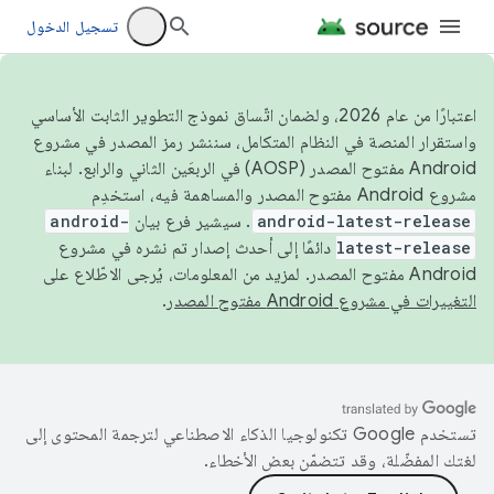
تسجيل الدخول
اعتبارًا من عام 2026، ولضمان اتّساق نموذج التطوير الثابت الأساسي
واستقرار المنصة في النظام المتكامل، سننشر رمز المصدر في مشروع
Android مفتوح المصدر (AOSP) في الربعَين الثاني والرابع. لبناء
مشروع Android مفتوح المصدر والمساهمة فيه، استخدِم
android-latest-release
. سيشير فرع بيان
android-
latest-release
دائمًا إلى أحدث إصدار تم نشره في مشروع
Android مفتوح المصدر. لمزيد من المعلومات، يُرجى الاطّلاع على
التغييرات في مشروع Android مفتوح المصدر
.
تستخدم Google تكنولوجيا الذكاء الاصطناعي لترجمة المحتوى إلى
لغتك المفضّلة، وقد تتضمّن بعض الأخطاء.