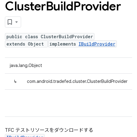
Cluster
Build
Provider
public class ClusterBuildProvider
extends Object
implements
IBuildProvider
java.lang.Object
↳
com.android.tradefed.cluster.ClusterBuildProvider
TFC テストリソースをダウンロードする