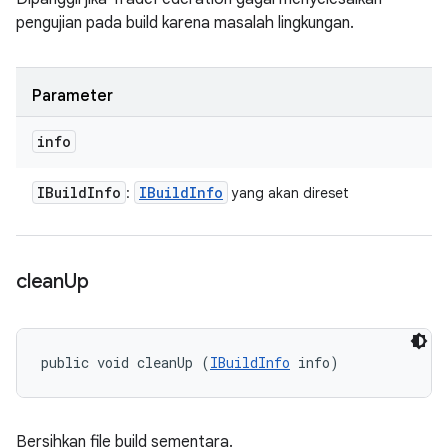
pengujian pada build karena masalah lingkungan.
Parameter
info
IBuild
Info
IBuild
Info
:
yang akan direset
clean
Up
public void cleanUp (
IBuildInfo
 info)
Bersihkan file build sementara.