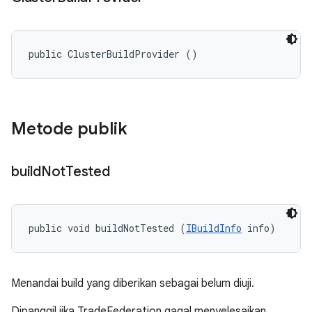
public ClusterBuildProvider ()
Metode publik
build
Not
Tested
public void buildNotTested (
IBuildInfo
 info)
Menandai build yang diberikan sebagai belum diuji.
Dipanggil jika TradeFederation gagal menyelesaikan