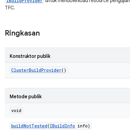
IBuildProvider
untuk mendownload resource pengujian
TFC.
Ringkasan
Konstruktor publik
Cluster
Build
Provider
()
Metode publik
void
build
Not
Tested
(
IBuild
Info
info)