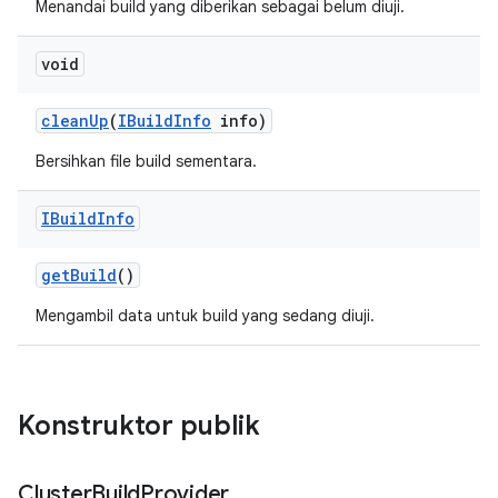
Menandai build yang diberikan sebagai belum diuji.
void
clean
Up
(
IBuild
Info
info)
Bersihkan file build sementara.
IBuild
Info
get
Build
()
Mengambil data untuk build yang sedang diuji.
Konstruktor publik
Cluster
Build
Provider