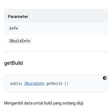
Parameter
info
IBuild
Info
get
Build
public 
IBuildInfo
 getBuild ()
Mengambil data untuk build yang sedang diuji.