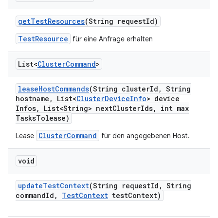
get
Test
Resources
(String request
Id)
TestResource
für eine Anfrage erhalten
List<
Cluster
Command
>
lease
Host
Commands
(String cluster
Id
,
String
hostname
,
List<
Cluster
Device
Info
> device
Infos
,
List<String> next
Cluster
Ids
,
int max
Tasks
Tolease)
ClusterCommand
Lease
für den angegebenen Host.
void
update
Test
Context
(String request
Id
,
String
command
Id
,
Test
Context
test
Context)