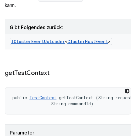
kann.
Gibt Folgendes zurück:
ICluster
Event
Uploader
<
Cluster
Host
Event
>
get
Test
Context
public 
TestContext
 getTestContext (String requestId
                String commandId)
Parameter