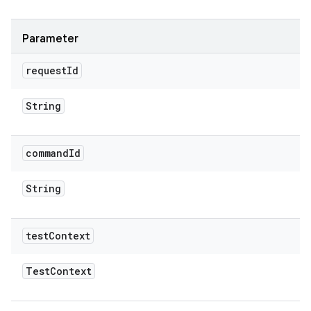
Parameter
request
Id
String
command
Id
String
test
Context
Test
Context