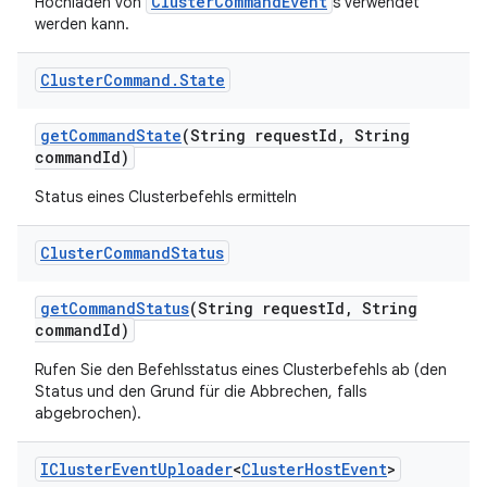
ClusterCommandEvent
Hochladen von
s verwendet
werden kann.
Cluster
Command
.
State
get
Command
State
(String request
Id
,
String
command
Id)
Status eines Clusterbefehls ermitteln
Cluster
Command
Status
get
Command
Status
(String request
Id
,
String
command
Id)
Rufen Sie den Befehlsstatus eines Clusterbefehls ab (den
Status und den Grund für die Abbrechen, falls
abgebrochen).
ICluster
Event
Uploader
<
Cluster
Host
Event
>