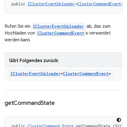
public 
IClusterEventUploader
<
ClusterCommandEvent
> 
Rufen Sie ein
IClusterEventUploader
ab, das zum
Hochladen von
ClusterCommandEvent
s verwendet
werden kann.
Gibt Folgendes zurück:
ICluster
Event
Uploader
<
Cluster
Command
Event
>
get
Command
State
public 
ClusterCommand.State
 getCommandState (String