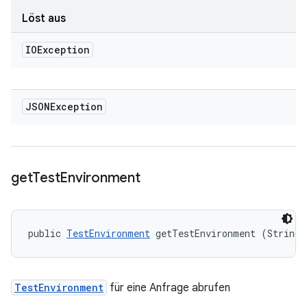
Löst aus
IOException
JSONException
get
Test
Environment
public 
TestEnvironment
 getTestEnvironment (String 
TestEnvironment
für eine Anfrage abrufen