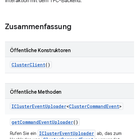
Interaktion mit dem TFC-Backend.
Zusammenfassung
Öffentliche Konstruktoren
Cluster
Client
()
Öffentliche Methoden
ICluster
Event
Uploader
<
Cluster
Command
Event
>
get
Command
Event
Uploader
()
IClusterEventUploader
Rufen Sie ein
ab, das zum