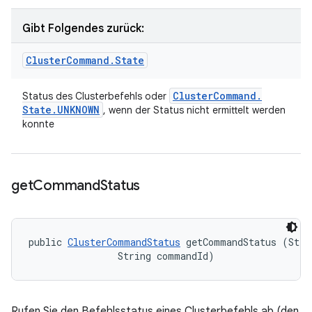
Gibt Folgendes zurück:
Cluster
Command
.
State
Cluster
Command
.
Status des Clusterbefehls oder
State
.
UNKNOWN
, wenn der Status nicht ermittelt werden
konnte
get
Command
Status
public 
ClusterCommandStatus
 getCommandStatus (Strin
                String commandId)
Rufen Sie den Befehlsstatus eines Clusterbefehls ab (den