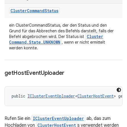
Cluster
Command
Status
ein ClusterCommandStatus, der den Status und den
Grund für das Abbrechen des Befehls darstellt, falls der
Cluster
Befehl abgebrochen wird. Der Status ist
Command
.
State
.
UNKNOWN
, wenn er nicht ermittelt
werden konnte.
get
Host
Event
Uploader
public 
IClusterEventUploader
<
ClusterHostEvent
> get
Rufen Sie ein
IClusterEventUploader
ab, das zum
Hochladen von
ClusterHostEvent
s verwendet werden