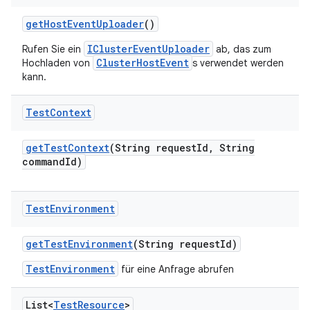
get
Host
Event
Uploader
()
IClusterEventUploader
Rufen Sie ein
ab, das zum
ClusterHostEvent
Hochladen von
s verwendet werden
kann.
Test
Context
get
Test
Context
(String request
Id
,
String
command
Id)
Test
Environment
get
Test
Environment
(String request
Id)
TestEnvironment
für eine Anfrage abrufen
List<
Test
Resource
>