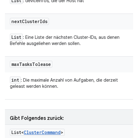
List
: deviceInfos, die der Host hat
next
Cluster
Ids
List
: Eine Liste der nächsten Cluster-IDs, aus denen
Befehle ausgeliehen werden sollen.
max
Tasks
Tolease
int
: Die maximale Anzahl von Aufgaben, die derzeit
geleast werden können.
Gibt Folgendes zurück:
List<
Cluster
Command
>