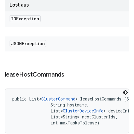
Löst aus
IOException
JSONException
lease
Host
Commands
public List<
ClusterCommand
> leaseHostCommands (Str
                String hostname, 

                List<
ClusterDeviceInfo
> deviceInfos
                List<String> nextClusterIds, 

                int maxTasksTolease)