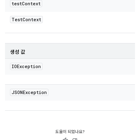
test
Context
Test
Context
생성 값
IOException
JSONException
도움이 되었나요?