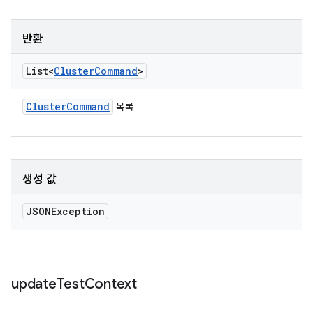
반환
List<
Cluster
Command
>
Cluster
Command
목록
생성 값
JSONException
update
Test
Context