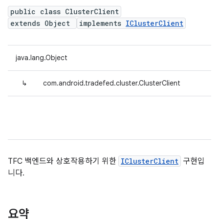
public class ClusterClient
extends Object
implements
IClusterClient
java.lang.Object
↳
com.android.tradefed.cluster.ClusterClient
TFC 백엔드와 상호작용하기 위한
IClusterClient
구현입
니다.
요약