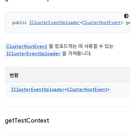
public 
IClusterEventUploader
<
ClusterHostEvent
> get
ClusterHostEvent
을 업로드하는 데 사용할 수 있는
IClusterEventUploader
을 가져옵니다.
반환
ICluster
Event
Uploader
<
Cluster
Host
Event
>
get
Test
Context