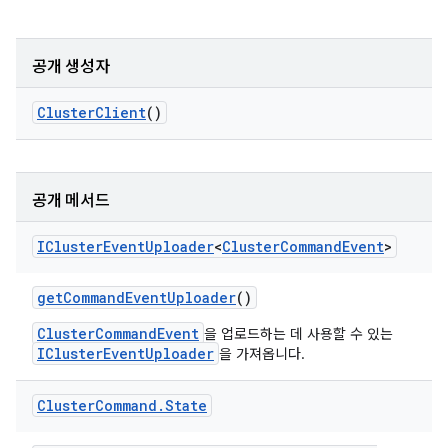
공개 생성자
Cluster
Client
()
공개 메서드
ICluster
Event
Uploader
<
Cluster
Command
Event
>
get
Command
Event
Uploader
()
ClusterCommandEvent
을 업로드하는 데 사용할 수 있는
IClusterEventUploader
을 가져옵니다.
Cluster
Command
.
State