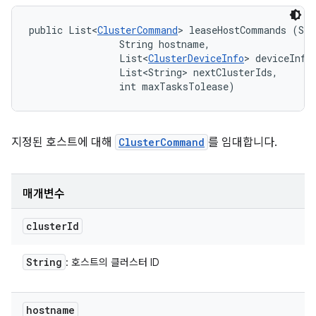
public List<
ClusterCommand
> leaseHostCommands (Str
                String hostname, 

                List<
ClusterDeviceInfo
> deviceInfos
                List<String> nextClusterIds, 

                int maxTasksTolease)
지정된 호스트에 대해
ClusterCommand
를 임대합니다.
매개변수
cluster
Id
String
: 호스트의 클러스터 ID
hostname