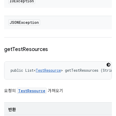
IOException
JSONException
get
Test
Resources
public List<
TestResource
> getTestResources (String
요청의
TestResource
가져오기
반환