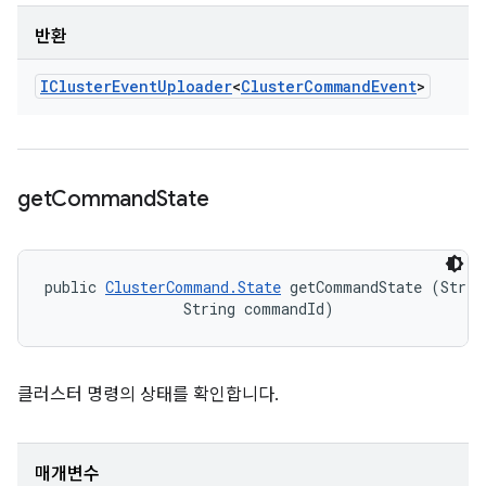
반환
ICluster
Event
Uploader
<
Cluster
Command
Event
>
get
Command
State
public 
ClusterCommand.State
 getCommandState (String
                String commandId)
클러스터 명령의 상태를 확인합니다.
매개변수