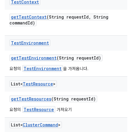
Test
Context
get
Test
Context
(String request
Id
,
String
command
Id)
Test
Environment
get
Test
Environment
(String request
Id)
TestEnvironment
요청의
을 가져옵니다.
List<
Test
Resource
>
get
Test
Resources
(String request
Id)
TestResource
요청의
가져오기
List<
Cluster
Command
>