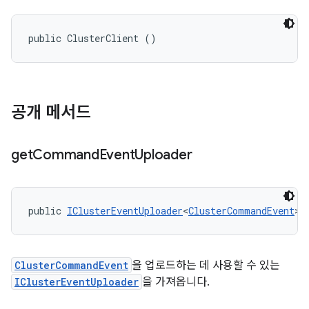
public ClusterClient ()
공개 메서드
get
Command
Event
Uploader
public 
IClusterEventUploader
<
ClusterCommandEvent
> 
ClusterCommandEvent
을 업로드하는 데 사용할 수 있는
IClusterEventUploader
을 가져옵니다.