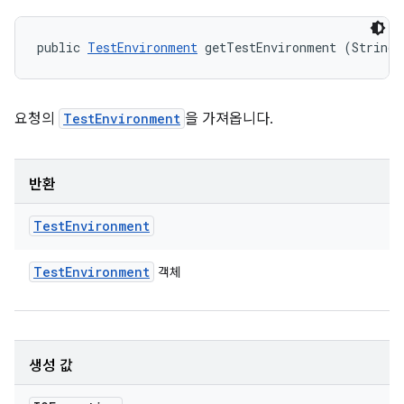
public 
TestEnvironment
 getTestEnvironment (String 
요청의
TestEnvironment
을 가져옵니다.
반환
Test
Environment
Test
Environment
객체
생성 값