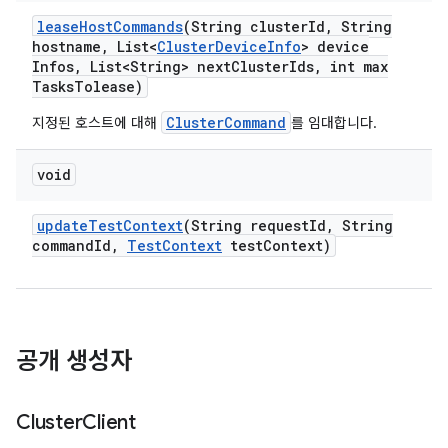
lease
Host
Commands
(String cluster
Id
,
String
hostname
,
List<
Cluster
Device
Info
> device
Infos
,
List<String> next
Cluster
Ids
,
int max
Tasks
Tolease)
ClusterCommand
지정된 호스트에 대해
를 임대합니다.
void
update
Test
Context
(String request
Id
,
String
command
Id
,
Test
Context
test
Context)
공개 생성자
Cluster
Client