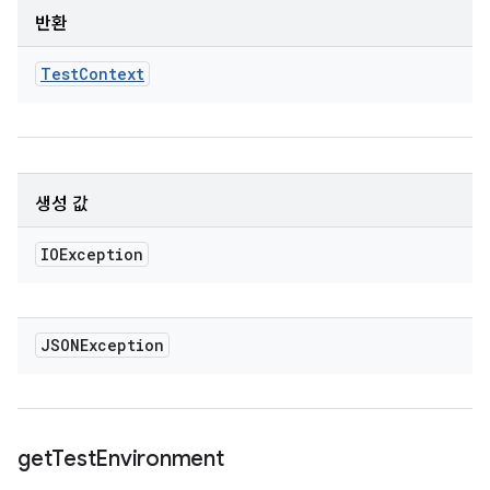
반환
Test
Context
생성 값
IOException
JSONException
get
Test
Environment