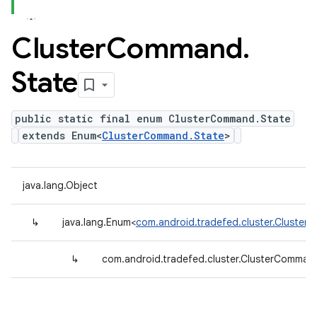
Cluster
Command
.
State
public static final enum ClusterCommand.State
extends Enum<
ClusterCommand.State
>
java.lang.Object
↳
java.lang.Enum<
com.android.tradefed.cluster.Cluste
↳
com.android.tradefed.cluster.ClusterComman