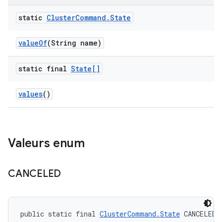
static
Cluster
Command
.
State
value
Of
(String name)
static final
State[]
values
()
Valeurs enum
CANCELED
public static final 
ClusterCommand.State
 CANCELED