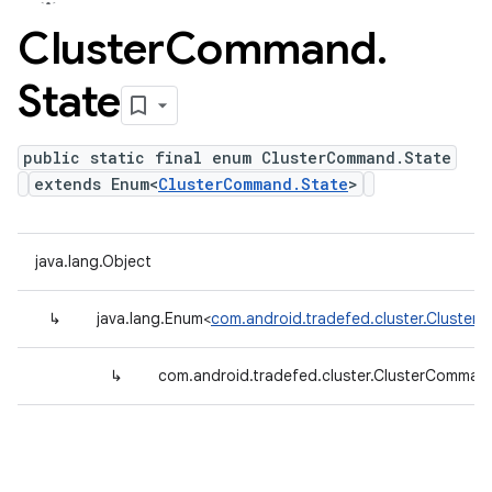
Cluster
Command
.
State
public static final enum ClusterCommand.State
extends Enum<
ClusterCommand.State
>
java.lang.Object
↳
java.lang.Enum<
com.android.tradefed.cluster.Cluste
↳
com.android.tradefed.cluster.ClusterComman