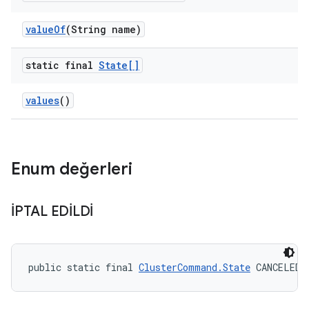
value
Of
(String name)
static final
State[]
values
()
Enum değerleri
İPTAL EDİLDİ
public static final 
ClusterCommand.State
 CANCELED