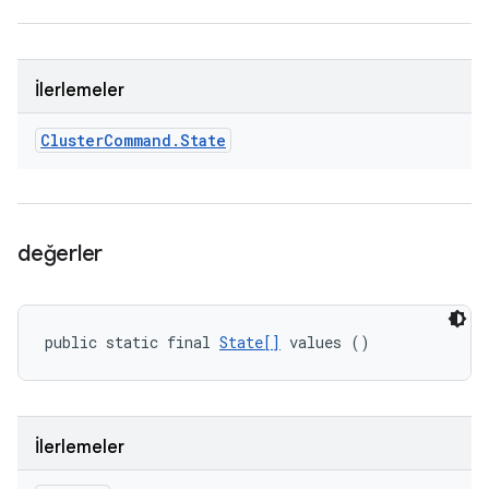
İlerlemeler
Cluster
Command
.
State
değerler
public static final 
State[]
 values ()
İlerlemeler