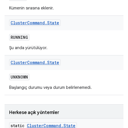
Kümenin sırasına eklenir.
Cluster
Command
.
State
RUNNING
Şu anda yürütülüyor.
Cluster
Command
.
State
UNKNOWN
Başlangıç durumu veya durum belirlenemedi.
Herkese açık yöntemler
static
Cluster
Command
.
State