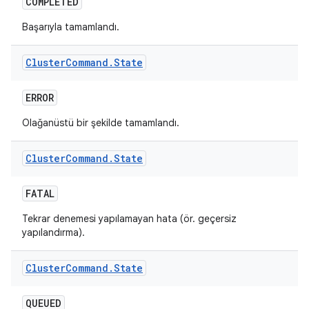
COMPLETED
Başarıyla tamamlandı.
Cluster
Command
.
State
ERROR
Olağanüstü bir şekilde tamamlandı.
Cluster
Command
.
State
FATAL
Tekrar denemesi yapılamayan hata (ör. geçersiz
yapılandırma).
Cluster
Command
.
State
QUEUED