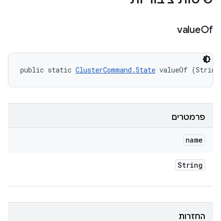
value
Of
public static 
ClusterCommand.State
 valueOf (String
פרמטרים
name
String
החזרות