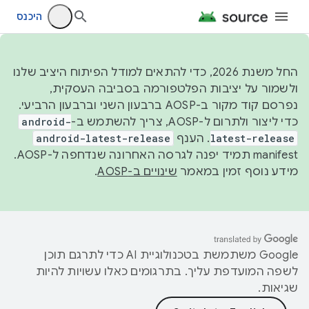
היכנס
החל משנת 2026, כדי להתאים למודל הפיתוח היציב שלנו
ולשמור על יציבות הפלטפורמה בסביבה העסקית,
נפרסם קוד מקור ב-AOSP ברבעון השני וברבעון הרביעי.
כדי ליצור ולתרום ל-AOSP, צריך להשתמש ב-
android-
latest-release
. הענף
android-latest-release
manifest תמיד יפנה לגרסה האחרונה שנדחפה ל-AOSP.
מידע נוסף זמין במאמר
שינויים ב-AOSP
.
‫Google משתמשת בטכנולוגיית AI כדי לתרגם תוכן
לשפה המועדפת עליך. בתרגומים כאלו עשויות להיות
שגיאות.