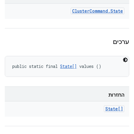
Cluster
Command
.
State
ערכים
public static final 
State[]
 values ()
החזרות
State[]