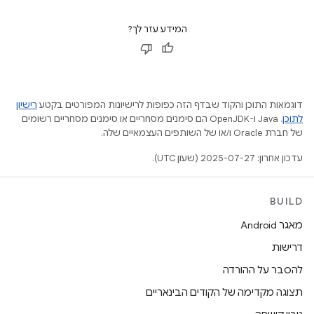
המידע עזר לך?
דוגמאות התוכן והקוד שבדף הזה כפופות לרישיונות המפורטים בקטע
רישיון
לתוכן
.‏ Java ו-OpenJDK הם סימנים מסחריים או סימנים מסחריים רשומים
של חברת Oracle ו/או של השותפים העצמאיים שלה.
עדכון אחרון: 2025-07-27 (שעון UTC).
BUILD
מאגר Android
דרישות
להסבר על ההורדה
תצוגה מקדימה של הקודים הבינאריים