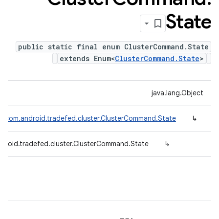
State
public static final enum ClusterCommand.State
extends Enum<
ClusterCommand.State
>
java.lang.Object
m<
com.android.tradefed.cluster.ClusterCommand.State
↳
droid.tradefed.cluster.ClusterCommand.State
↳