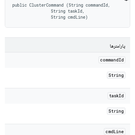
public ClusterCommand (String commandId, 

                String taskId, 

                String cmdLine)
پارامترها
command
Id
String
task
Id
String
cmd
Line