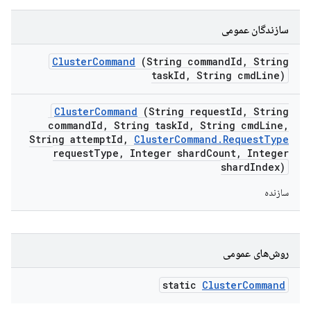
سازندگان عمومی
Cluster
Command
(String command
Id
,
String
task
Id
,
String cmd
Line)
Cluster
Command
(String request
Id
,
String
command
Id
,
String task
Id
,
String cmd
Line
,
String attempt
Id
,
Cluster
Command
.
Request
Type
request
Type
,
Integer shard
Count
,
Integer
shard
Index)
سازنده
روش‌های عمومی
static
Cluster
Command