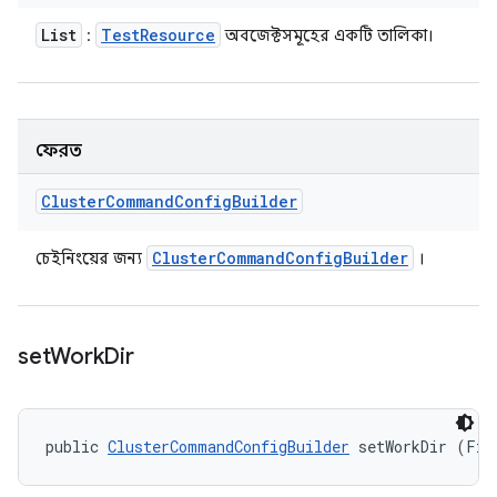
List
Test
Resource
:
অবজেক্টসমূহের একটি তালিকা।
ফেরত
Cluster
Command
Config
Builder
Cluster
Command
Config
Builder
চেইনিংয়ের জন্য
।
set
Work
Dir
public 
ClusterCommandConfigBuilder
 setWorkDir (Fil