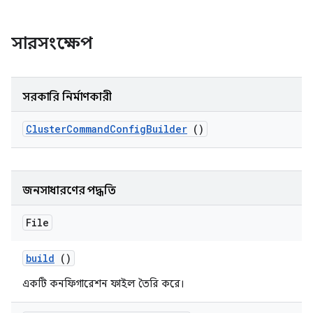
সারসংক্ষেপ
সরকারি নির্মাণকারী
Cluster
Command
Config
Builder
()
জনসাধারণের পদ্ধতি
File
build
()
একটি কনফিগারেশন ফাইল তৈরি করে।