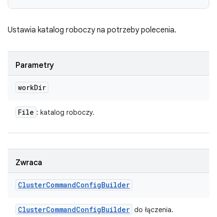
Ustawia katalog roboczy na potrzeby polecenia.
Parametry
work
Dir
File
: katalog roboczy.
Zwraca
Cluster
Command
Config
Builder
Cluster
Command
Config
Builder
do łączenia.