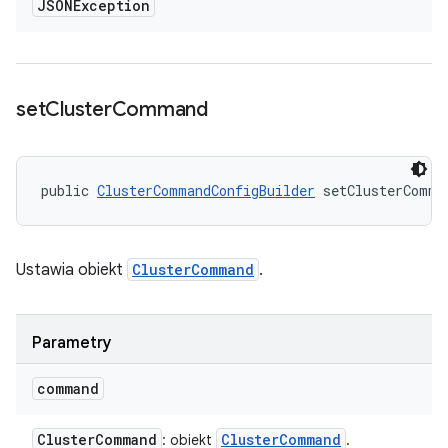
JSONException
set
Cluster
Command
public 
ClusterCommandConfigBuilder
 setClusterComma
Ustawia obiekt
ClusterCommand
.
Parametry
command
Cluster
Command
Cluster
Command
: obiekt
.