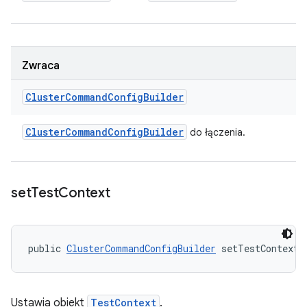
Zwraca
Cluster
Command
Config
Builder
Cluster
Command
Config
Builder
do łączenia.
set
Test
Context
public 
ClusterCommandConfigBuilder
 setTestContext 
Ustawia obiekt
TestContext
.