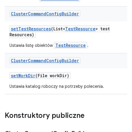
Cluster
Command
Config
Builder
set
Test
Resources
(List<
Test
Resource
> test
Resources)
TestResource
Ustawia listę obiektów
.
Cluster
Command
Config
Builder
set
Work
Dir
(File work
Dir)
Ustawia katalog roboczy na potrzeby polecenia.
Konstruktory publiczne