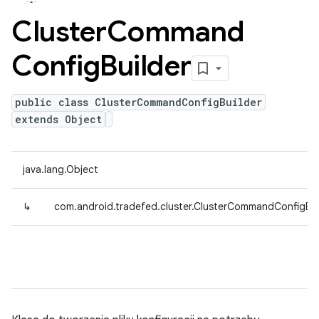
Cluster
Command
Config
Builder
public class ClusterCommandConfigBuilder
extends Object
java.lang.Object
↳
com.android.tradefed.cluster.ClusterCommandConfigBui