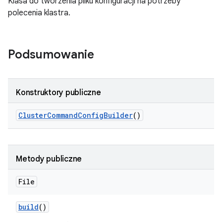
Klasa do tworzenia pliku konfiguracji na potrzeby
polecenia klastra.
Podsumowanie
Konstruktory publiczne
Cluster
Command
Config
Builder
()
Metody publiczne
File
build
()