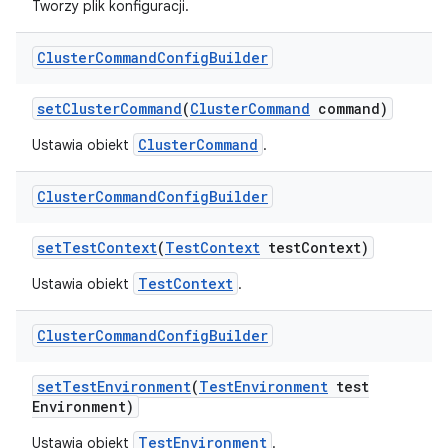
Tworzy plik konfiguracji.
Cluster
Command
Config
Builder
set
Cluster
Command
(
Cluster
Command
command)
ClusterCommand
Ustawia obiekt
.
Cluster
Command
Config
Builder
set
Test
Context
(
Test
Context
test
Context)
TestContext
Ustawia obiekt
.
Cluster
Command
Config
Builder
set
Test
Environment
(
Test
Environment
test
Environment)
TestEnvironment
Ustawia obiekt
.