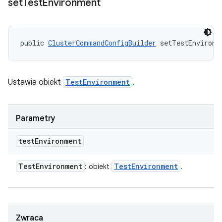
set
Test
Environment
public 
ClusterCommandConfigBuilder
 setTestEnvironm
Ustawia obiekt
TestEnvironment
.
Parametry
test
Environment
Test
Environment
Test
Environment
: obiekt
.
Zwraca