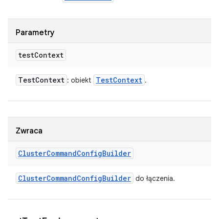
Parametry
test
Context
Test
Context
Test
Context
: obiekt
.
Zwraca
Cluster
Command
Config
Builder
Cluster
Command
Config
Builder
do łączenia.