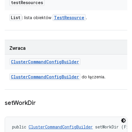
test
Resources
List
Test
Resource
: lista obiektów
.
Zwraca
Cluster
Command
Config
Builder
Cluster
Command
Config
Builder
do łączenia.
set
Work
Dir
public 
ClusterCommandConfigBuilder
 setWorkDir (Fil