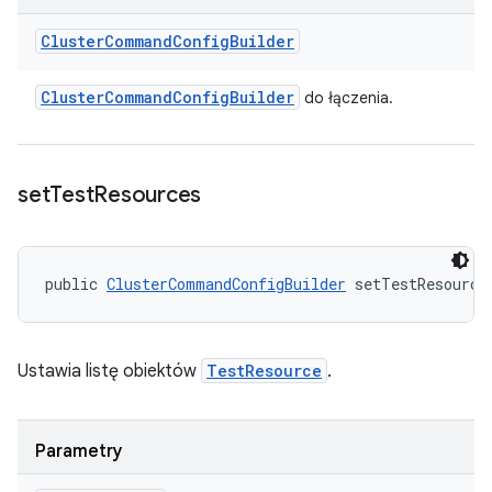
Cluster
Command
Config
Builder
Cluster
Command
Config
Builder
do łączenia.
set
Test
Resources
public 
ClusterCommandConfigBuilder
 setTestResource
Ustawia listę obiektów
TestResource
.
Parametry