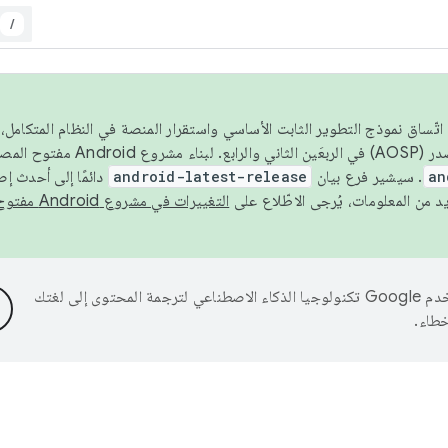
/
 عام 2026، ولضمان اتّساق نموذج التطوير الثابت الأساسي واستقرار المنصة في النظام المت
an
. سيشير فرع بيان
android-latest-release
دائمًا إلى أحدث إ
التغييرات في مشروع Android مفتوح المصدر
تستخدم Google تكنولوجيا الذكاء الاصطناعي لترجمة المحتوى إلى لغتك
خطاء.