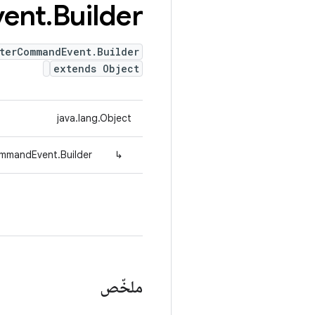
vent
.
Builder
sterCommandEvent.Builder
extends Object
java.lang.Object
ommandEvent.Builder
↳
ملخّص