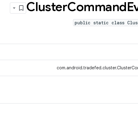
Cluster
Command
E
public static class Clu
com.android.tradefed.cluster.ClusterC