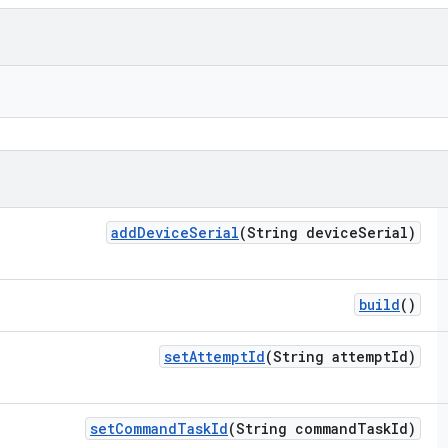
add
Device
Serial
(String device
Serial)
build
()
set
Attempt
Id
(String attempt
Id)
set
Command
Task
Id
(String command
Task
Id)