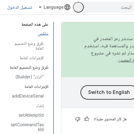
تسجيل الدخول
على هذه الصفحة
ملخّص
كامل، سننشر رمز المصدر في
طُرق وضع التصميم
العامة
صدار تم نشره في مشروع
الإجراءات العامة
.
طُرق وضع التصميم العامة
"البنّاء" (Builder)
الإجراءات العامة
addDeviceSerial
إنشاء
setAttemptId
هل كان المحتوى مفيدًا؟
setCommandTas
kId