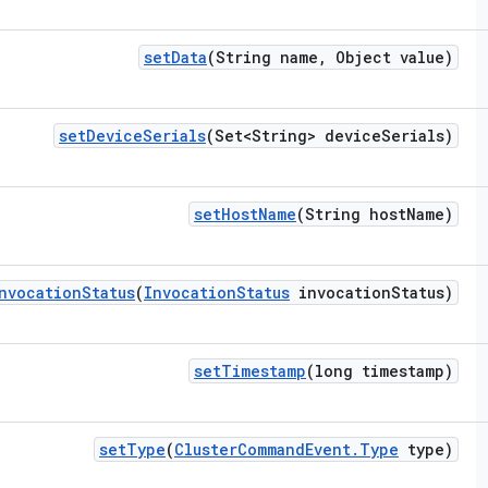
set
Data
(String name
,
Object value)
set
Device
Serials
(Set<String> device
Serials)
set
Host
Name
(String host
Name)
nvocation
Status
(
Invocation
Status
invocation
Status)
set
Timestamp
(long timestamp)
set
Type
(
Cluster
Command
Event
.
Type
type)