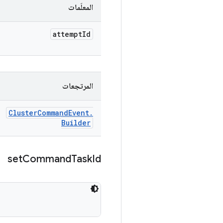
المعلَمات
attempt
Id
المرتجعات
Cluster
Command
Event
.
Builder
set
Command
Task
Id