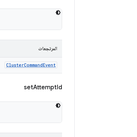
المرتجعات
Cluster
Command
Event
set
Attempt
Id