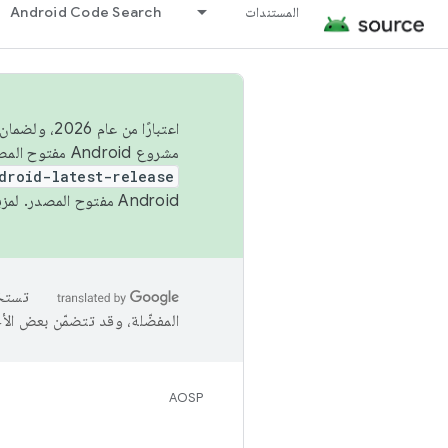
المستندات
Android Code Search
اعتبارًا من
مشروع Android مفتوح المصدر (AOSP) في الربعَين الثاني والرابع. لبناء مشروع Android مفتوح المصدر والمساهمة فيه، استخدِم
droid-latest-release
Android مفتوح المصدر. لمزيد من المعلومات، يُرجى الاطّلاع على
المفضّلة، وقد تتضمّن بعض الأ
AOSP