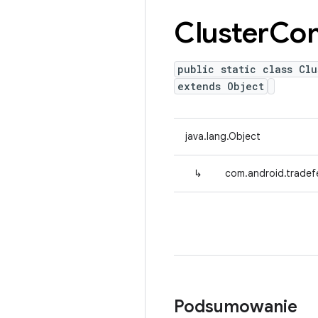
Cluster
Co
public static class Clu
extends Object
java.lang.Object
↳
com.android.tradef
Podsumowanie