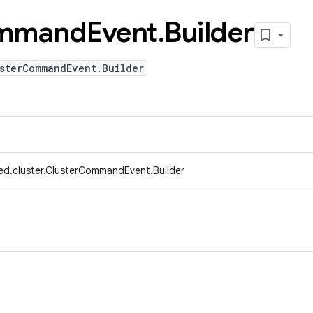
mmand
Event
.
Builder
sterCommandEvent.Builder
ed.cluster.ClusterCommandEvent.Builder