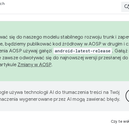
rch
wać się do naszego modelu stabilnego rozwoju trunk i zape
e, będziemy publikować kod źródłowy w AOSP w drugim i c
enia AOSP używaj gałęzi
android-latest-release
. Gałąź
 zawsze odwoływać się do najnowszej wersji przesłanej do
 artykule
Zmiany w AOSP
.
gle używa technologii AI do tłumaczenia treści na Twój
umaczenia wygenerowane przez AI mogą zawierać błędy.
Czy te ws