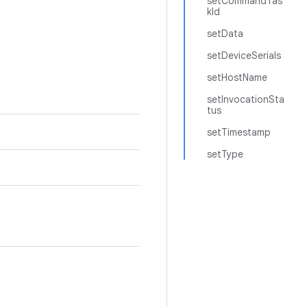
setCommandTas
kId
setData
setDeviceSerials
setHostName
setInvocationSta
tus
setTimestamp
setType