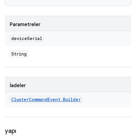
Parametreler
device
Serial
String
İadeler
Cluster
Command
Event
.
Builder
yapı