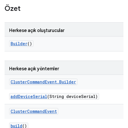
Özet
Herkese açık oluşturucular
Builder
()
Herkese açık yöntemler
Cluster
Command
Event
.
Builder
add
Device
Serial
(String device
Serial)
Cluster
Command
Event
build
()