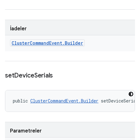
İadeler
Cluster
Command
Event
.
Builder
set
Device
Serials
public 
ClusterCommandEvent.Builder
 setDeviceSerial
Parametreler