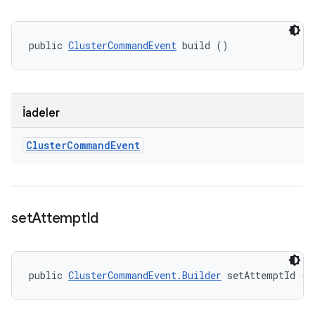
public 
ClusterCommandEvent
 build ()
İadeler
Cluster
Command
Event
set
Attempt
Id
public 
ClusterCommandEvent.Builder
 setAttemptId (S