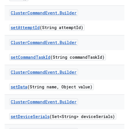
Cluster
Command
Event
.
Builder
set
Attempt
Id
(String attempt
Id)
Cluster
Command
Event
.
Builder
set
Command
Task
Id
(String command
Task
Id)
Cluster
Command
Event
.
Builder
set
Data
(String name
,
Object value)
Cluster
Command
Event
.
Builder
set
Device
Serials
(Set<String> device
Serials)