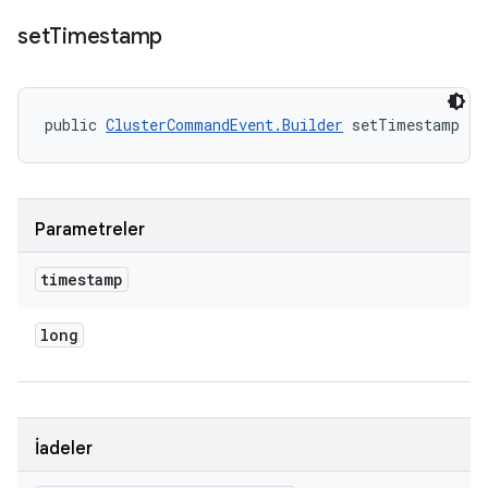
set
Timestamp
public 
ClusterCommandEvent.Builder
 setTimestamp (l
Parametreler
timestamp
long
İadeler