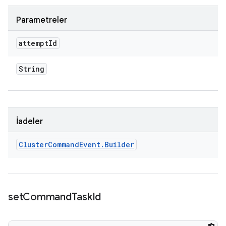
Parametreler
attempt
Id
String
İadeler
Cluster
Command
Event
.
Builder
set
Command
Task
Id