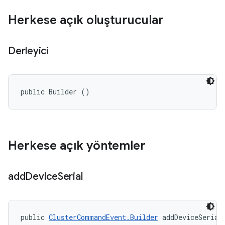
Herkese açık oluşturucular
Derleyici
public Builder ()
Herkese açık yöntemler
add
Device
Serial
public 
ClusterCommandEvent.Builder
 addDeviceSerial