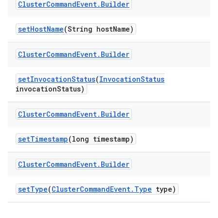
Cluster
Command
Event
.
Builder
set
Host
Name
(String host
Name)
Cluster
Command
Event
.
Builder
set
Invocation
Status
(
Invocation
Status
invocation
Status)
Cluster
Command
Event
.
Builder
set
Timestamp
(long timestamp)
Cluster
Command
Event
.
Builder
set
Type
(
Cluster
Command
Event
.
Type
type)