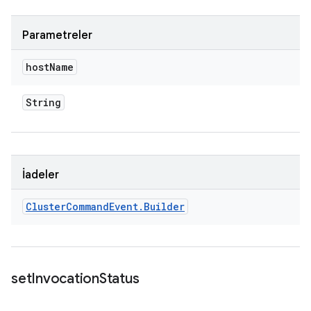
Parametreler
host
Name
String
İadeler
Cluster
Command
Event
.
Builder
set
Invocation
Status