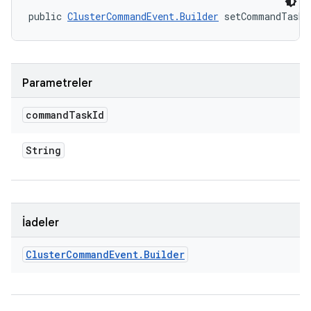
public 
ClusterCommandEvent.Builder
 setCommandTaskI
Parametreler
command
Task
Id
String
İadeler
Cluster
Command
Event
.
Builder