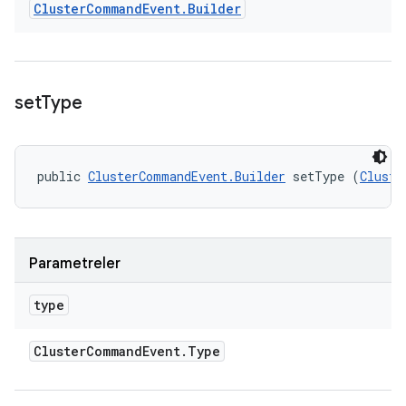
Cluster
Command
Event
.
Builder
set
Type
public 
ClusterCommandEvent.Builder
 setType (
Cluste
Parametreler
type
Cluster
Command
Event
.
Type