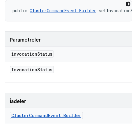
public 
ClusterCommandEvent.Builder
 setInvocationSt
Parametreler
invocation
Status
Invocation
Status
İadeler
Cluster
Command
Event
.
Builder