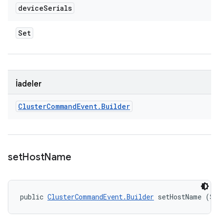
device
Serials
Set
İadeler
Cluster
Command
Event
.
Builder
set
Host
Name
public 
ClusterCommandEvent.Builder
 setHostName (St