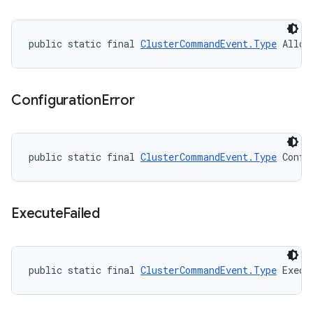
public static final 
ClusterCommandEvent.Type
 Alloc
Configuration
Error
public static final 
ClusterCommandEvent.Type
 Confi
Execute
Failed
public static final 
ClusterCommandEvent.Type
 Execu