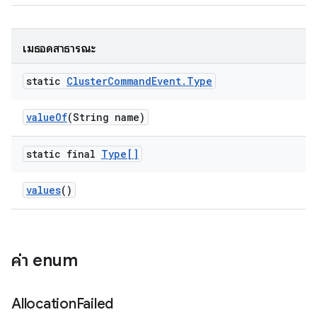
เมธอดสาธารณะ
static
Cluster
Command
Event
.
Type
value
Of
(String name)
static final
Type[]
values
()
ค่า enum
Allocation
Failed