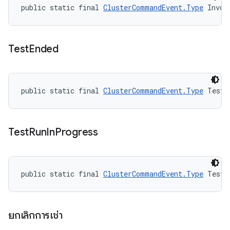
public static final 
ClusterCommandEvent.Type
 Invoc
Test
Ended
public static final 
ClusterCommandEvent.Type
 TestE
Test
Run
In
Progress
public static final 
ClusterCommandEvent.Type
 TestR
ยกเลิกการเช่า