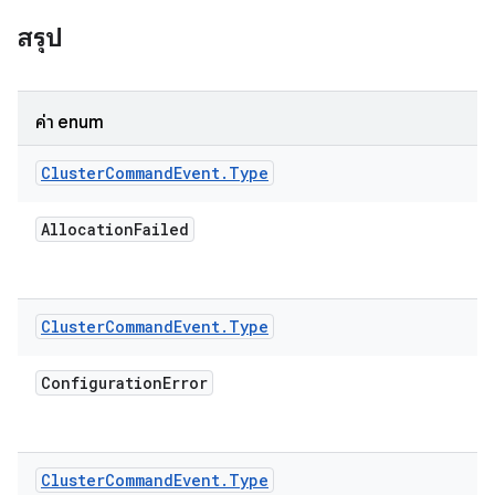
สรุป
ค่า enum
Cluster
Command
Event
.
Type
Allocation
Failed
Cluster
Command
Event
.
Type
Configuration
Error
Cluster
Command
Event
.
Type