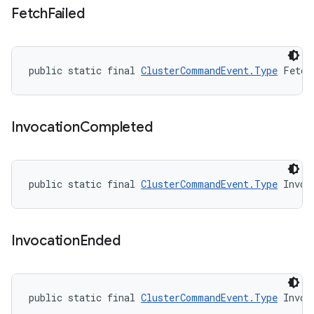
Fetch
Failed
public static final 
ClusterCommandEvent.Type
 Fetch
Invocation
Completed
public static final 
ClusterCommandEvent.Type
 Invoc
Invocation
Ended
public static final 
ClusterCommandEvent.Type
 Invoc