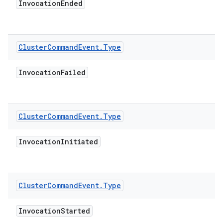
Invocation
Ended
Cluster
Command
Event
.
Type
Invocation
Failed
Cluster
Command
Event
.
Type
Invocation
Initiated
Cluster
Command
Event
.
Type
Invocation
Started