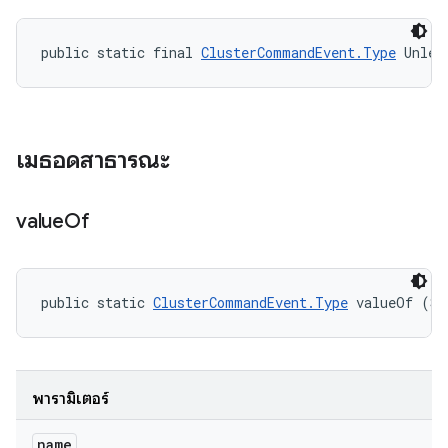
public static final 
ClusterCommandEvent.Type
 Unlea
เมธอดสาธารณะ
value
Of
public static 
ClusterCommandEvent.Type
 valueOf (St
พารามิเตอร์
name