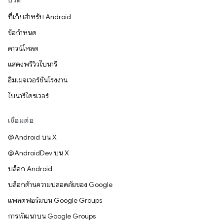
บิวด์
ที่เก็บสำหรับ Android
ข้อกำหนด
ดาวน์โหลด
แสดงพรีวิวไบนารี
อิมเมจเวอร์ชันโรงงาน
ไบนารีไดรเวอร์
เชื่อมต่อ
@Android บน X
@AndroidDev บน X
บล็อก Android
บล็อกด้านความปลอดภัยของ Google
แพลตฟอร์มบน Google Groups
การพัฒนาบน Google Groups