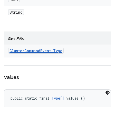
String
คิกรีเทิร์น
Cluster
Command
Event
.
Type
values
public static final 
Type[]
 values ()