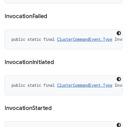
Invocation
Failed
public static final 
ClusterCommandEvent.Type
 Invoc
Invocation
Initiated
public static final 
ClusterCommandEvent.Type
 Invoc
Invocation
Started