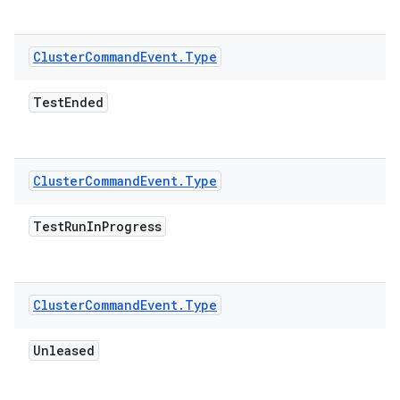
Cluster
Command
Event
.
Type
Test
Ended
Cluster
Command
Event
.
Type
Test
Run
In
Progress
Cluster
Command
Event
.
Type
Unleased