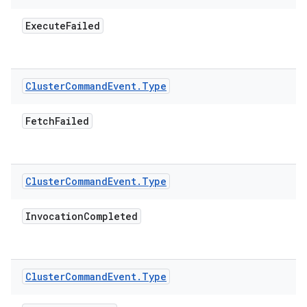
Execute
Failed
Cluster
Command
Event
.
Type
Fetch
Failed
Cluster
Command
Event
.
Type
Invocation
Completed
Cluster
Command
Event
.
Type