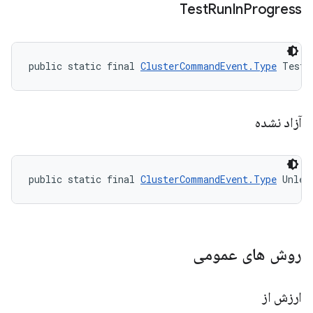
Test
Run
In
Progress
public static final 
ClusterCommandEvent.Type
 TestR
آزاد نشده
public static final 
ClusterCommandEvent.Type
 Unlea
روش های عمومی
ارزش از