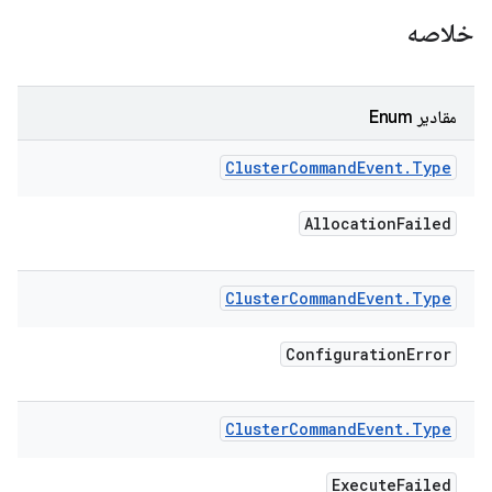
خلاصه
مقادیر Enum
Cluster
Command
Event
.
Type
Allocation
Failed
Cluster
Command
Event
.
Type
Configuration
Error
Cluster
Command
Event
.
Type
Execute
Failed