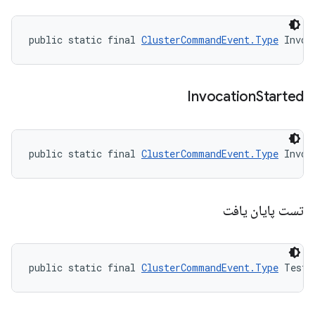
public static final 
ClusterCommandEvent.Type
 Invoc
Invocation
Started
public static final 
ClusterCommandEvent.Type
 Invoc
تست پایان یافت
public static final 
ClusterCommandEvent.Type
 TestE