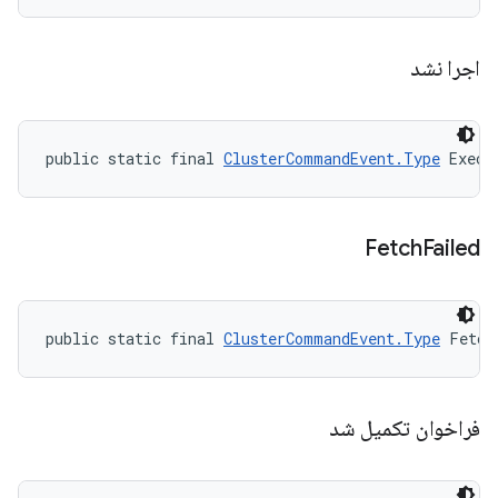
اجرا نشد
public static final 
ClusterCommandEvent.Type
 Execu
Fetch
Failed
public static final 
ClusterCommandEvent.Type
 Fetch
فراخوان تکمیل شد