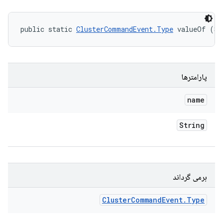
public static 
ClusterCommandEvent.Type
 valueOf (St
پارامترها
name
String
برمی گرداند
Cluster
Command
Event
.
Type