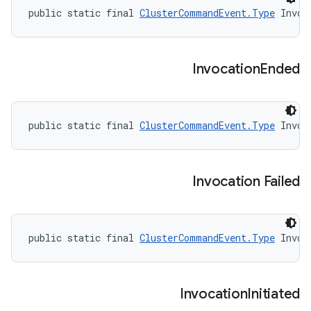
public static final 
ClusterCommandEvent.Type
 Invoc
Invocation
Ended
public static final 
ClusterCommandEvent.Type
 Invoc
Invocation Failed
public static final 
ClusterCommandEvent.Type
 Invoc
Invocation
Initiated