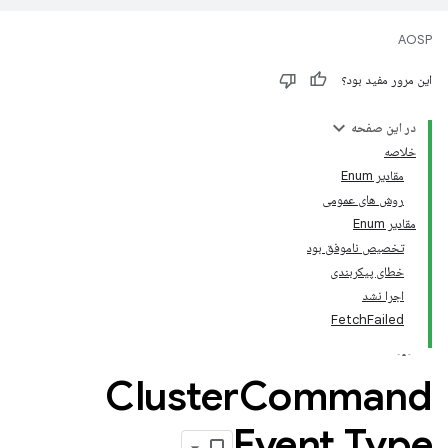
AOSP
این مرور مفید بود؟
در این صفحه
خلاصه
مقادیر Enum
روش های عمومی
مقادیر Enum
تخصیص ناموفق بود
خطای پیکربندی
اجرا نشد
FetchFailed
Cluster
Command
Event
.
Type