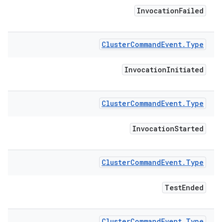
Invocation
Failed
Cluster
Command
Event
.
Type
Invocation
Initiated
Cluster
Command
Event
.
Type
Invocation
Started
Cluster
Command
Event
.
Type
Test
Ended
Cluster
Command
Event
.
Type