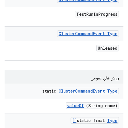
Test
Run
In
Progress
Cluster
Command
Event
.
Type
Unleased
روش های عمومی
static
Cluster
Command
Event
.
Type
value
Of
(String name)
static final
Type[]