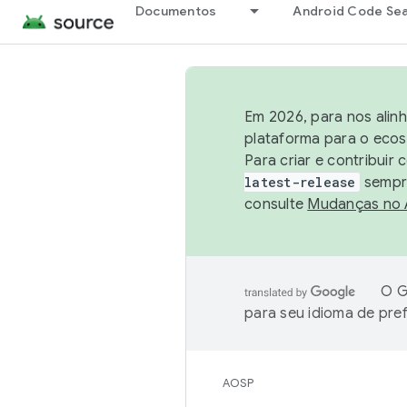
Documentos
Android Code Se
Em 2026, para nos alin
plataforma para o ecos
Para criar e contribuir
latest-release
sempre
consulte
Mudanças no
O G
para seu idioma de pre
AOSP