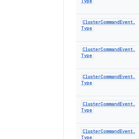
Type
Cluster
Command
Event
.
Type
Cluster
Command
Event
.
Type
Cluster
Command
Event
.
Type
Cluster
Command
Event
.
Type
Cluster
Command
Event
.
Type