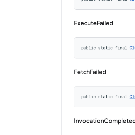
Execute
Failed
public static final 
Cl
Fetch
Failed
public static final 
Cl
Invocation
Complete