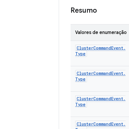
Resumo
Valores de enumeração
Cluster
Command
Event
.
Type
Cluster
Command
Event
.
Type
Cluster
Command
Event
.
Type
Cluster
Command
Event
.