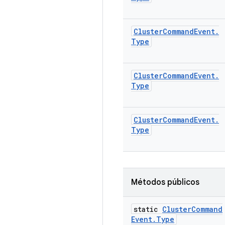
Cluster
Command
Event
.
Type
Cluster
Command
Event
.
Type
Cluster
Command
Event
.
Type
Métodos públicos
static
Cluster
Command
Event
.
Type