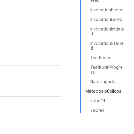
eted
InvocationEnded
InvocationFailed
InvocationInitiate
d
InvocationStarte
d
TestEnded
TestRunInProgre
ss
Não alugado
Métodos públicos
valueOf
valores