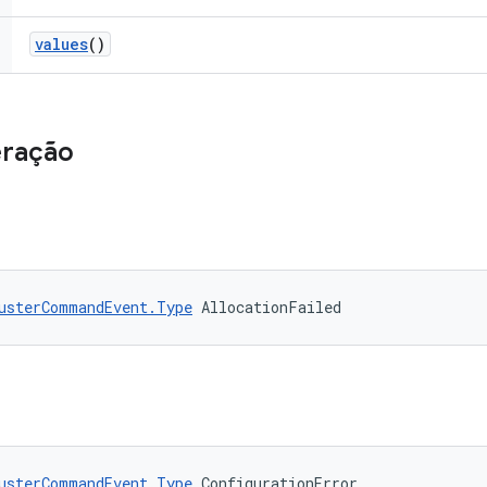
values
()
eração
usterCommandEvent.Type
 AllocationFailed
usterCommandEvent.Type
 ConfigurationError