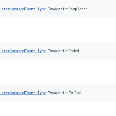
usterCommandEvent.Type
 InvocationCompleted
usterCommandEvent.Type
 InvocationEnded
usterCommandEvent.Type
 InvocationFailed