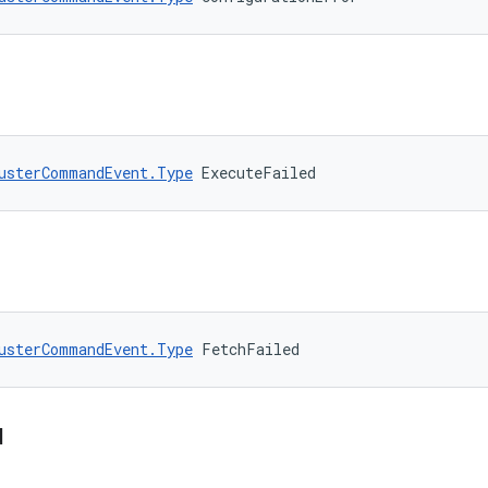
usterCommandEvent.Type
 ExecuteFailed
usterCommandEvent.Type
 FetchFailed
d