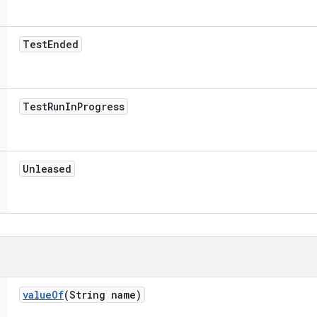
Test
Ended
Test
Run
In
Progress
Unleased
value
Of
(String name)