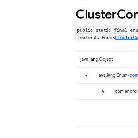
Cluster
Co
public static final en
extends Enum<
ClusterC
java.lang.Object
↳
java.lang.Enum<
com
↳
com.androi