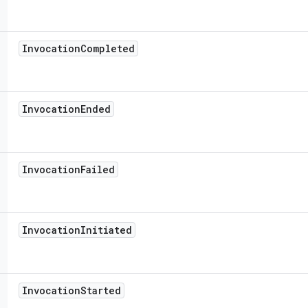
Invocation
Completed
Invocation
Ended
Invocation
Failed
Invocation
Initiated
Invocation
Started