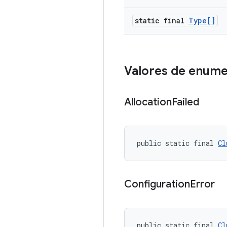
static final
Type[]
Valores de enum
Allocation
Failed
public static final 
Cl
Configuration
Error
public static final 
Cl