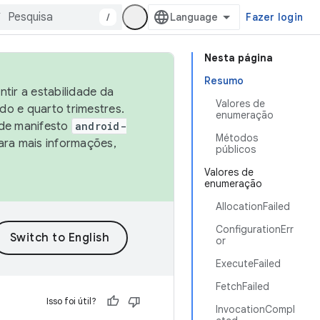
/
Fazer login
Nesta página
Resumo
tir a estabilidade da
Valores de
o e quarto trimestres.
enumeração
 de manifesto
android-
Métodos
ara mais informações,
públicos
Valores de
enumeração
AllocationFailed
ConfigurationErr
or
ExecuteFailed
FetchFailed
Isso foi útil?
InvocationCompl