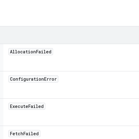
Allocation
Failed
Configuration
Error
Execute
Failed
Fetch
Failed