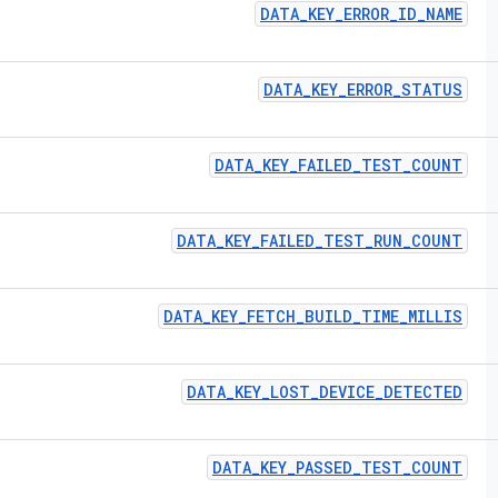
DATA
_
KEY
_
ERROR
_
ID
_
NAME
DATA
_
KEY
_
ERROR
_
STATUS
DATA
_
KEY
_
FAILED
_
TEST
_
COUNT
DATA
_
KEY
_
FAILED
_
TEST
_
RUN
_
COUNT
DATA
_
KEY
_
FETCH
_
BUILD
_
TIME
_
MILLIS
DATA
_
KEY
_
LOST
_
DEVICE
_
DETECTED
DATA
_
KEY
_
PASSED
_
TEST
_
COUNT