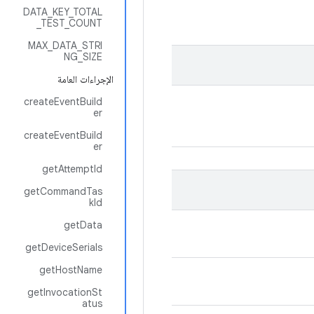
DATA_KEY_TOTAL
_TEST_COUNT
MAX_DATA_STRI
NG_SIZE
الإجراءات العامة
createEventBuild
er
createEventBuild
er
getAttemptId
getCommandTas
kId
getData
getDeviceSerials
getHostName
getInvocationSt
atus