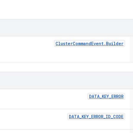
Cluster
Command
Event
.
Builder
DATA
_
KEY
_
ERROR
DATA
_
KEY
_
ERROR
_
ID
_
CODE