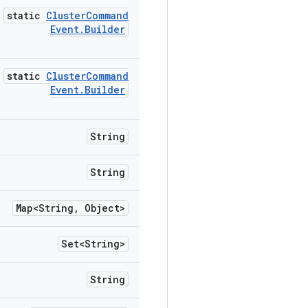
static
Cluster
Command
Event
.
Builder
static
Cluster
Command
Event
.
Builder
String
String
Map<String
,
Object>
Set<String>
String