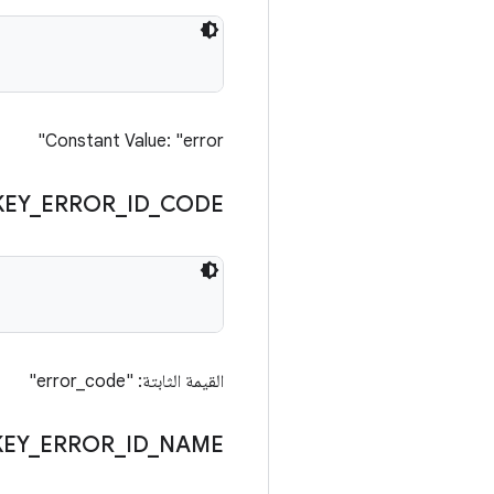
Constant Value: "error"
KEY
_
ERROR
_
ID
_
CODE
القيمة الثابتة: "error_code"
KEY
_
ERROR
_
ID
_
NAME