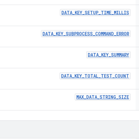
DATA
_
KEY
_
SETUP
_
TIME
_
MILLIS
DATA
_
KEY
_
SUBPROCESS
_
COMMAND
_
ERROR
DATA
_
KEY
_
SUMMARY
DATA
_
KEY
_
TOTAL
_
TEST
_
COUNT
MAX
_
DATA
_
STRING
_
SIZE