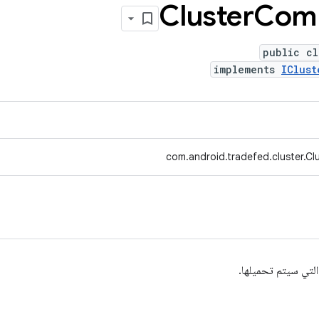
Cluster
Com
public cl
implements
IClust
com.android.tradefed.cluster.
لتي سيتم تحميلها.