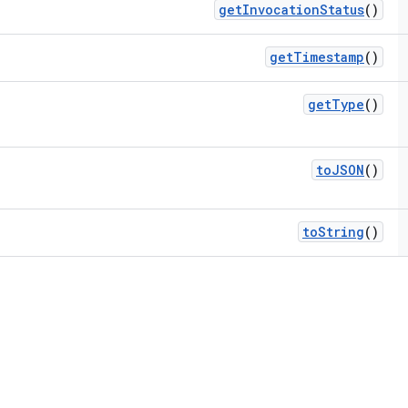
get
Invocation
Status
()
get
Timestamp
()
get
Type
()
to
JSON
()
to
String
()