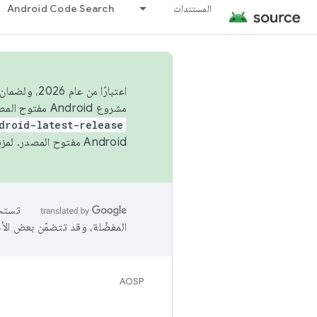
المستندات
Android Code Search
اعتبارًا من
مشروع Android مفتوح المصدر (AOSP) في الربعَين الثاني والرابع. لبناء مشروع Android مفتوح المصدر والمساهمة فيه، استخدِم
droid-latest-release
Android مفتوح المصدر. لمزيد من المعلومات، يُرجى الاطّلاع على
المفضّلة، وقد تتضمّن بعض الأ
AOSP