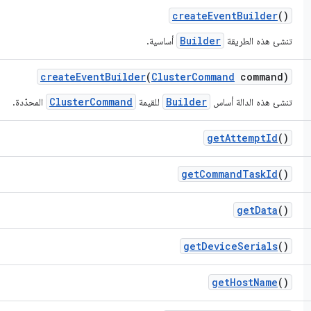
create
Event
Builder
()
Builder
تنشئ هذه الطريقة
أساسية.
create
Event
Builder
(
Cluster
Command
command)
ClusterCommand
Builder
تنشئ هذه الدالة أساس
للقيمة
المحدّدة.
get
Attempt
Id
()
get
Command
Task
Id
()
get
Data
()
get
Device
Serials
()
get
Host
Name
()