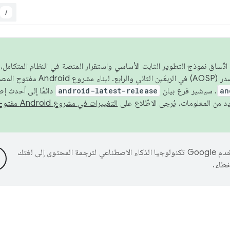
/
 عام 2026، ولضمان اتّساق نموذج التطوير الثابت الأساسي واستقرار المنصة في النظام المت
an
. سيشير فرع بيان
android-latest-release
دائمًا إلى أحدث إ
التغييرات في مشروع Android مفتوح المصدر
تستخدم Google تكنولوجيا الذكاء الاصطناعي لترجمة المحتوى إلى لغتك
خطاء.