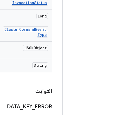
Invocation
Status
long
Cluster
Command
Event
.
Type
JSONObject
String
الثوابت
DATA
_
KEY
_
ERROR