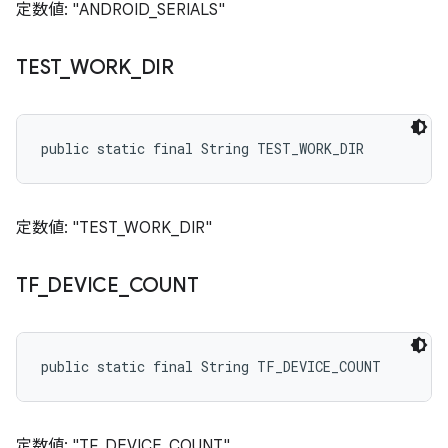
定数値: "ANDROID_SERIALS"
TEST
_
WORK
_
DIR
public static final String TEST_WORK_DIR
定数値: "TEST_WORK_DIR"
TF
_
DEVICE
_
COUNT
public static final String TF_DEVICE_COUNT
定数値: "TF_DEVICE_COUNT"