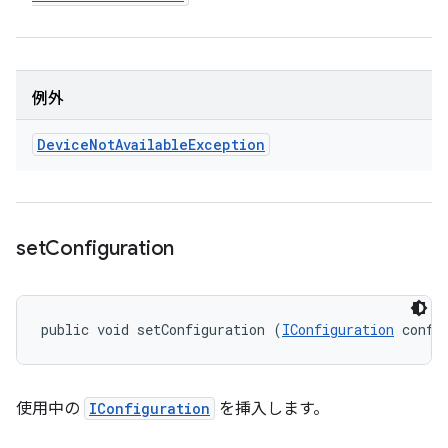
例外
Device
Not
Available
Exception
set
Configuration
public void setConfiguration (
IConfiguration
 confi
使用中の
IConfiguration
を挿入します。