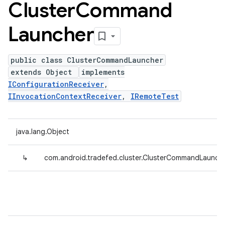
Cluster
Command
Launcher
public class ClusterCommandLauncher
extends Object
implements
IConfigurationReceiver
,
IInvocationContextReceiver
,
IRemoteTest
java.lang.Object
↳
com.android.tradefed.cluster.ClusterCommandLaunch