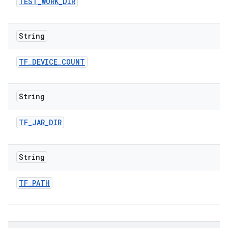
TEST
_
WORK
_
DIR
String
TF
_
DEVICE
_
COUNT
String
TF
_
JAR
_
DIR
String
TF
_
PATH