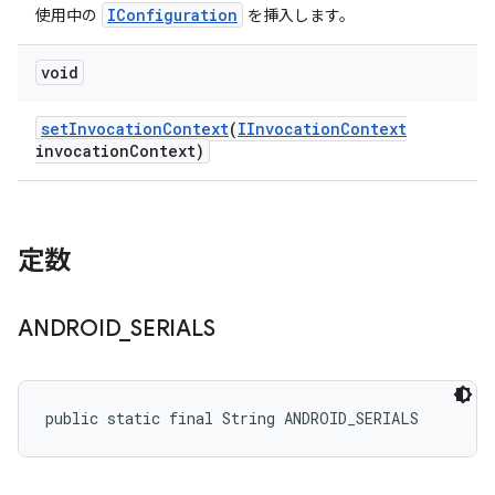
IConfiguration
使用中の
を挿入します。
void
set
Invocation
Context
(
IInvocation
Context
invocation
Context)
定数
ANDROID
_
SERIALS
public static final String ANDROID_SERIALS