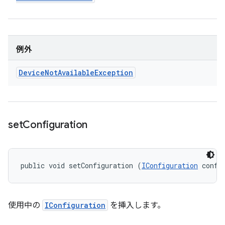
例外
Device
Not
Available
Exception
set
Configuration
public void setConfiguration (
IConfiguration
 confi
使用中の
IConfiguration
を挿入します。