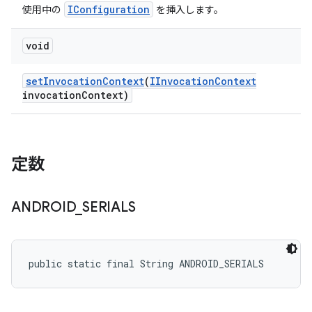
IConfiguration
使用中の
を挿入します。
void
set
Invocation
Context
(
IInvocation
Context
invocation
Context)
定数
ANDROID
_
SERIALS
public static final String ANDROID_SERIALS