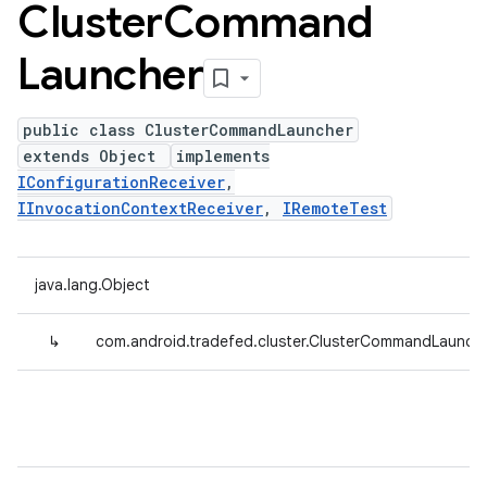
Cluster
Command
Launcher
public class ClusterCommandLauncher
extends Object
implements
IConfigurationReceiver
,
IInvocationContextReceiver
,
IRemoteTest
java.lang.Object
↳
com.android.tradefed.cluster.ClusterCommandLaunch