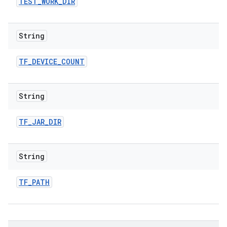
TEST
_
WORK
_
DIR
String
TF
_
DEVICE
_
COUNT
String
TF
_
JAR
_
DIR
String
TF
_
PATH