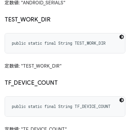
定数値: "ANDROID_SERIALS"
TEST
_
WORK
_
DIR
public static final String TEST_WORK_DIR
定数値: "TEST_WORK_DIR"
TF
_
DEVICE
_
COUNT
public static final String TF_DEVICE_COUNT
定数値: "TF_DEVICE_COUNT"