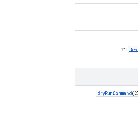
Dev
וכו'
dry
Run
Command
(C