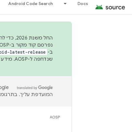
Android Code Search
Docs
החל משנת
ב-
oid-latest-release
שנדחפה ל-AOSP. מידע נוסף זמין במאמר
המועדפת עליך. בתרגומים
AOSP