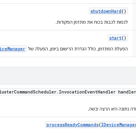
shutdown
Hard
()
לנסות לכבות בכוח את מתזמן הפקודות.
start
()
iceManager
הפעלת המתזמן, כולל הגדרת הרישום ביומן, הפעלה של
luster
Command
Scheduler
.
Invocation
Event
Handler handle
ה נתונה היא הרצה יבשה.
process
Ready
Commands
(
IDevice
Manage