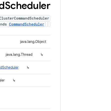
d
Scheduler
ClusterCommandScheduler
ends
CommandScheduler
java.lang.Object
java.lang.Thread
↳
dScheduler
↳
ler
↳