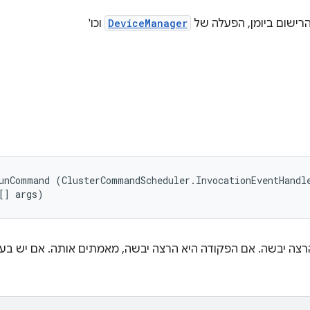
רישום ביומן, הפעלה של
DeviceManager
וכו'
unCommand (ClusterCommandScheduler.InvocationEventHandle
[] args)
רצה יבשה. אם הפקודה היא הרצה יבשה, מאמתים אותה. אם יש בעי