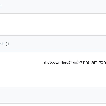
)
rd ()
ל-shutdownHard(true).