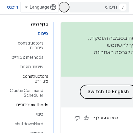
/
היכנס
בדף הזה
סיכום
פורמה בסביבה העסקית,
‫constructors
ברבעון השני וברבעון הרביעי. כדי ליצור ולתרום ל-AOSP, צריך להשתמש
ציבוריים
ד יפנה לגרסה האחרונה
‫methods ציבוריים
שיטות מוגנות
‫constructors
ציבוריים
ClusterCommand
Scheduler
‫methods ציבוריים
כיבוי
המידע עזר לך?
shutdownHard