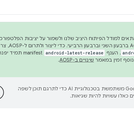
 2026, כדי להתאים למודל הפיתוח היציב שלנו ולשמור על יציבות הפלט
נפרסם קוד מקור ב-AOSP 
andr
. הענף
android-latest-release
manifest תמי
שינויים ב-AOSP
.
‫Google משתמשת בטכנולוגיית AI כדי לתרגם תוכן לשפה
 כאלו עשויות להיות שגיאות.