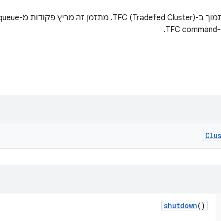
Clu
shutdown
()