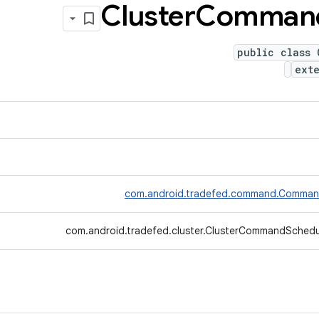
Cluster
Comman
public class 
ext
com.android.tradefed.command.Comman
com.android.tradefed.cluster.ClusterCommandSchedu