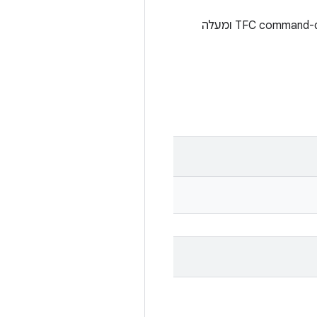
כדי לתמוך ב-TFC (Tradefed Cluster). מתזמן זה מריץ פקודות מ-TFC command-queue ומעלה